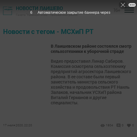
НОВОСТИ ЛАИШЕВО
16+
6
Автоматическое закрытие баннера через
Газета "Камская новь"- Лаишевский район
Новости с тегом - МСХиП РТ
В Лаишевском районе состоялся смотр
сельхозтехники к уборочной страде
Видео предоставил Линар Сабиров.
Комиссия осмотрела сельхозтехнику
предприятий агросектора Лаишевского
района. В ее составе были первый
заместитель министра сельского
хозяйства и продовольствия РТ Наиль
Залаков, начальник УСХиП района
Виталий Германов и другие
специалисты.
17 июля 2020, 22:20
1804
0
0