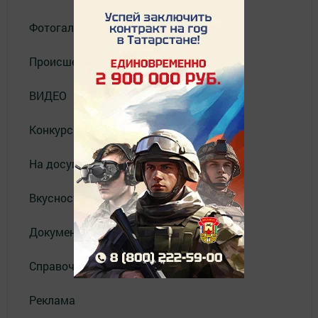
Фотогалерея
Происшествия
ВИДЕО
Конкурсы
На досуге
Вкусности
Документы
Справочник
Реклама