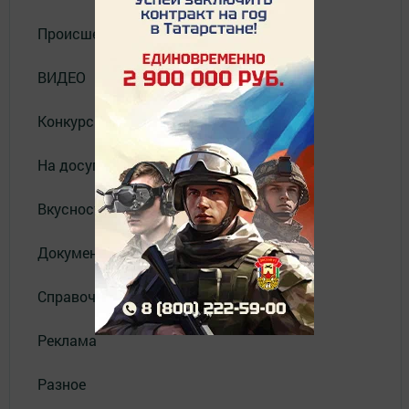
Происшествия
ВИДЕО
Конкурсы
На досуге
Вкусности
Документы
Справочник
Реклама
Разное