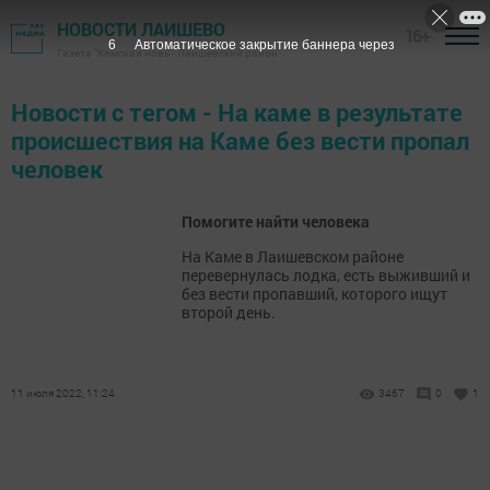
НОВОСТИ ЛАИШЕВО
16+
6
Автоматическое закрытие баннера через
Газета "Камская новь"- Лаишевский район
Новости с тегом - На каме в результате
происшествия на Каме без вести пропал
человек
Помогите найти человека
На Каме в Лаишевском районе
перевернулась лодка, есть выживший и
без вести пропавший, которого ищут
второй день.
11 июля 2022, 11:24
3467
0
1