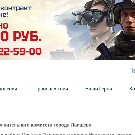
1
явления
Происшествия
Наши Герои
Ко
олнительного комитета города Лаишево
о района Ильдуса Зарипова, в здании Исполкома города