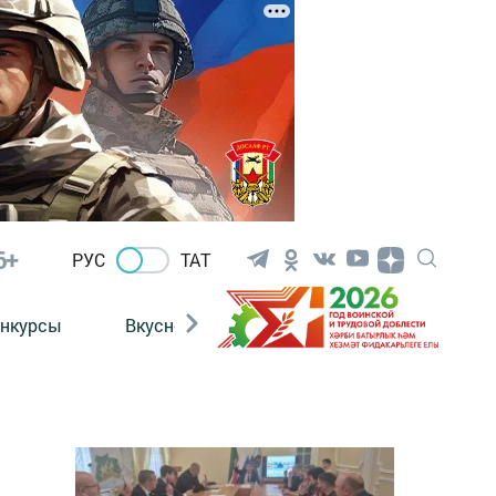
6+
РУС
ТАТ
нкурсы
Вкусности
Фотогалерея
ВИДЕ