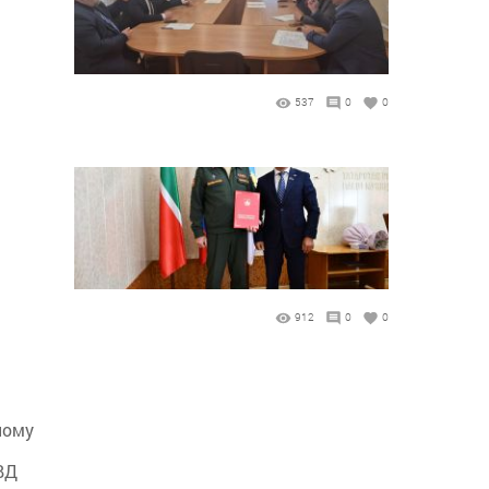
537
0
0
912
0
0
ному
ВД