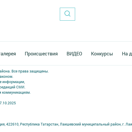
галерея
Происшествия
ВИДЕО
Конкурсы
На д
района. Все права защищены.
аконом.
ме информации,
 редакций СМИ.
ым коммуникациям.
7.10.2025
ция, 422610, Республика Татарстан, Лаишевский муниципальный район, г. Ла