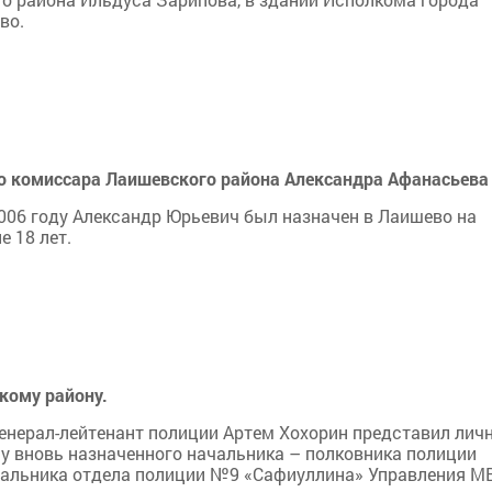
во.
о комиссара Лаишевского района Александра Афанасьева
2006 году Александр Юрьевич был назначен в Лаишево на
 18 лет.
кому району.
генерал-лейтенант полиции Артем Хохорин представил лич
у вновь назначенного начальника – полковника полиции
чальника отдела полиции №9 «Сафиуллина» Управления М