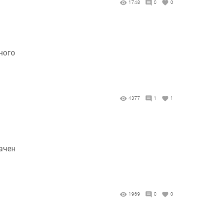
1748
0
0
ного
4377
1
1
ачен
1969
0
0