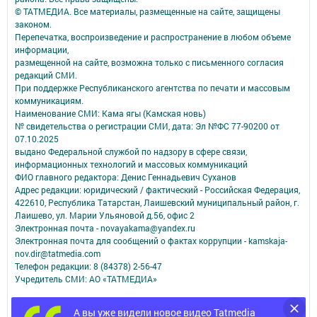
© ТАТМЕДИА. Все материалы, размещенные на сайте, защищены
законом.
Перепечатка, воспроизведение и распространение в любом объеме
информации,
размещенной на сайте, возможна только с письменного согласия
редакций СМИ.
При поддержке Республиканского агентства по печати и массовым
коммуникациям.
Наименование СМИ: Кама ягы (Камская новь)
№ свидетельства о регистрации СМИ, дата: Эл №ФC 77-90200 от
07.10.2025
выдано Федеральной службой по надзору в сфере связи,
информационных технологий и массовых коммуникаций
ФИО главного редактора: Денис Геннадьевич Суханов
Адрес редакции: юридический / фактический - Российская Федерация,
422610, Республика Татарстан, Лаишевский муниципальный район, г.
Лаишево, ул. Марии Ульяновой д.56, офис 2
Электронная почта - novayakama@yandex.ru
Электронная почта для сообщений о фактах коррупции - kamskaja-
nov.dir@tatmedia.com
Телефон редакции: 8 (84378) 2-56-47
Учредитель СМИ: АО «ТАТМЕДИА»
Антикоррупционная политика
А вы уже видели новое видео Tatmedia