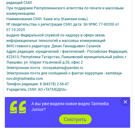
редакций СМИ.
При поддержке Республиканского агентства по печати и массовым
коммуникациям.
Наименование СМИ: Кама ягы (Камская новь)
№ свидетельства о регистрации СМИ, дата: Эл №ФC 77-90200 от
07.10.2025
выдано Федеральной службой по надзору в сфере связи,
информационных технологий и массовых коммуникаций
ФИО главного редактора: Денис Геннадьевич Суханов
Адрес редакции: юридический / фактический - Российская Федерация,
422610, Республика Татарстан, Лаишевский муниципальный район, г.
Лаишево, ул. Марии Ульяновой д.56, офис 2
Электронная почта - novayakama@yandex.ru
Электронная почта для сообщений о фактах коррупции - kamskaja-
nov.dir@tatmedia.com
Телефон редакции: 8 (84378) 2-56-47
Учредитель СМИ: АО «ТАТМЕДИА»
Антикоррупционная политика
А вы уже видели новое видео Tatmedia
АО «ТАТМЕДИА» использует «cookie»
для персонализации сервисов и
Junior?
удобства пользователей сайтом.
Использование «cookie» можно отменить в настройках браузера.
Cмотреть
Политика конфиденциальности