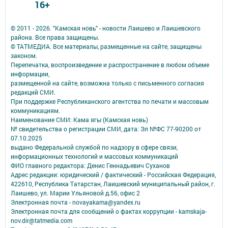
16+
© 2011 - 2026. "Камская новь" - новости Лаишево и Лаишевского
района. Все права защищены.
© ТАТМЕДИА. Все материалы, размещенные на сайте, защищены
законом.
Перепечатка, воспроизведение и распространение в любом объеме
информации,
размещенной на сайте, возможна только с письменного согласия
редакций СМИ.
При поддержке Республиканского агентства по печати и массовым
коммуникациям.
Наименование СМИ: Кама ягы (Камская новь)
№ свидетельства о регистрации СМИ, дата: Эл №ФC 77-90200 от
07.10.2025
выдано Федеральной службой по надзору в сфере связи,
информационных технологий и массовых коммуникаций
ФИО главного редактора: Денис Геннадьевич Суханов
Адрес редакции: юридический / фактический - Российская Федерация,
422610, Республика Татарстан, Лаишевский муниципальный район, г.
Лаишево, ул. Марии Ульяновой д.56, офис 2
Электронная почта - novayakama@yandex.ru
Электронная почта для сообщений о фактах коррупции - kamskaja-
nov.dir@tatmedia.com