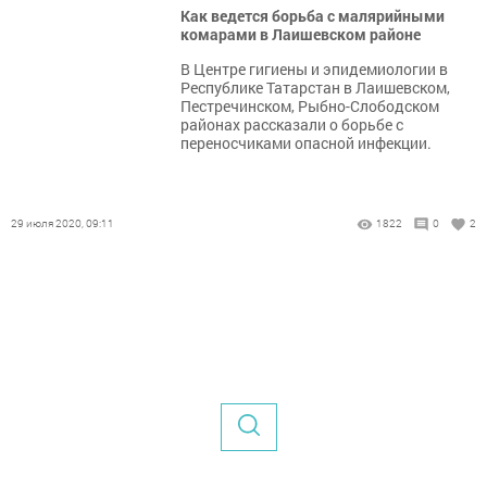
Как ведется борьба с малярийными
комарами в Лаишевском районе
В Центре гигиены и эпидемиологии в
Республике Татарстан в Лаишевском,
Пестречинском, Рыбно-Слободском
районах рассказали о борьбе с
переносчиками опасной инфекции.
29 июля 2020, 09:11
1822
0
2