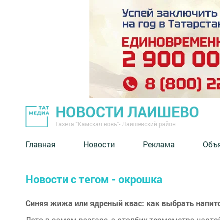
НОВОСТИ ЛАИШЕВО
Газета "Камская новь"- Лаишевский район
Главная
Новости
Реклама
Объ
Новости с тегом - окрошка
Синяя жижа или ядреный квас: как выбрать напит
Лето в самом разгаре, а столбик термометра насто