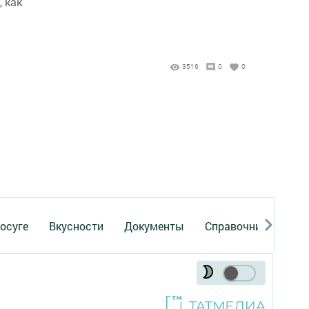
 как
3516
0
0
осуге
Вкусности
Документы
Справочник
Рек