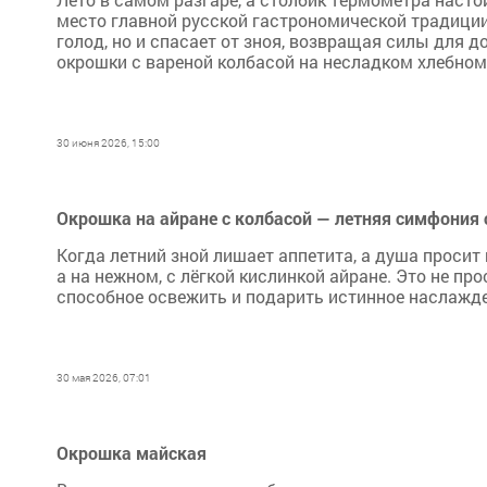
место главной русской гастрономической традиции
голод, но и спасает от зноя, возвращая силы для 
окрошки с вареной колбасой на несладком хлебном
30 июня 2026, 15:00
Окрошка на айране с колбасой — летняя симфония
Когда летний зной лишает аппетита, а душа просит
а на нежном, с лёгкой кислинкой айране. Это не пр
способное освежить и подарить истинное наслажде
30 мая 2026, 07:01
Окрошка майская