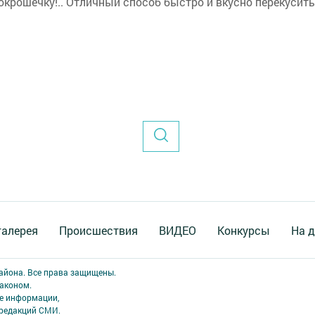
окрошечку!.. Отличный способ быстро и вкусно перекусить,
галерея
Происшествия
ВИДЕО
Конкурсы
На д
района. Все права защищены.
аконом.
ме информации,
 редакций СМИ.