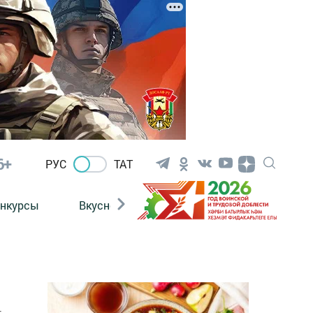
6+
РУС
ТАТ
нкурсы
Вкусности
Фотогалерея
ВИДЕ
т