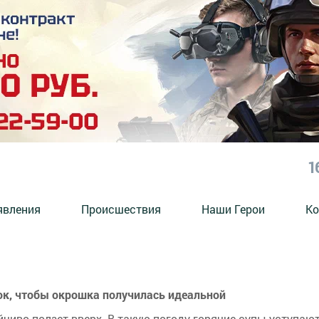
1
явления
Происшествия
Наши Герои
Ко
ок, чтобы окрошка получилась идеальной
йчиво ползет вверх. В такую погоду горячие супы уступаю