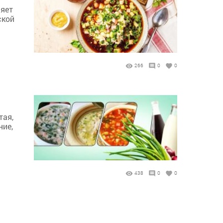
ляет
ской
266
0
0
тая,
ние,
438
0
0