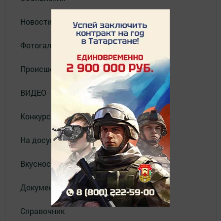
Новости
Фотогалерея
Происшествия
ВИДЕО
Конкурсы
На досуге
Вкусности
Документы
Справочник