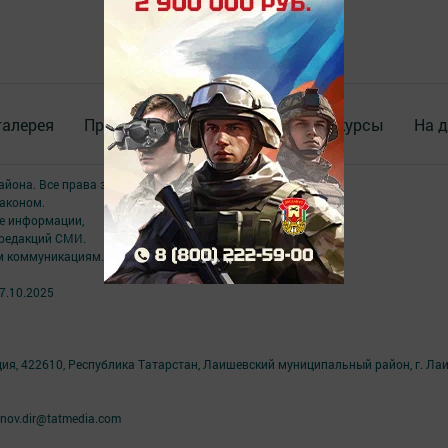
галерея
Происшествия
ВИДЕО
Конкурсы
На д
района. Все права защищены.
аконом.
ме информации,
 редакций СМИ.
ым коммуникациям.
7.10.2025
ция, 422610, Республика Татарстан, Лаишевский муниципальный район, г. Ла
nov.dir@tatmedia.com