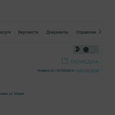
осуге
Вкусности
Документы
Справочник
Рек
Телефон АО «ТАТМЕДИА»:
(843) 222 09 84
ишево, ул. Марии