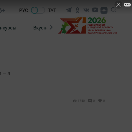
6+
РУС
ТАТ
нкурсы
Вкусности
Фотогалерея
ВИДЕ
л — я
1750
0
0