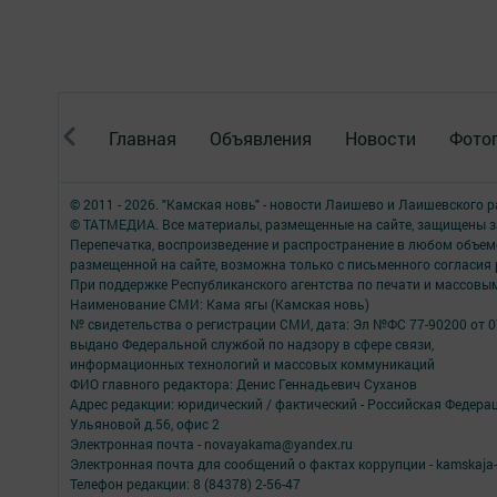
Главная
Объявления
Новости
Фото
© 2011 - 2026. "Камская новь" - новости Лаишево и Лаишевского 
© ТАТМЕДИА. Все материалы, размещенные на сайте, защищены з
Перепечатка, воспроизведение и распространение в любом объе
размещенной на сайте, возможна только с письменного согласия
При поддержке Республиканского агентства по печати и массов
Наименование СМИ: Кама ягы (Камская новь)
№ свидетельства о регистрации СМИ, дата: Эл №ФC 77-90200 от 0
выдано Федеральной службой по надзору в сфере связи,
информационных технологий и массовых коммуникаций
ФИО главного редактора: Денис Геннадьевич Суханов
Адрес редакции: юридический / фактический - Российская Федера
Ульяновой д.56, офис 2
Электронная почта - novayakama@yandex.ru
Электронная почта для сообщений о фактах коррупции - kamskaja-
Телефон редакции: 8 (84378) 2-56-47