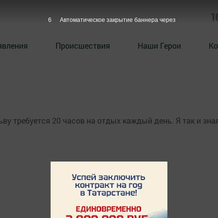
1
6
Автоматическое закрытие баннера через
явления
Происшествия
Наши Герои
Ко
ву требуется 20 часов на отдых каждый день. Я так и зна