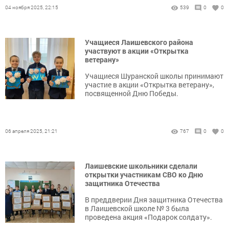
04 ноября 2025, 22:15
539
0
0
Учащиеся Лаишевского района
участвуют в акции «Открытка
ветерану»
Учащиеся Шуранской школы принимают
участие в акции «Открытка ветерану»,
посвященной Дню Победы.
06 апреля 2025, 21:21
767
0
0
Лаишевские школьники сделали
открытки участникам СВО ко Дню
защитника Отечества
В преддверии Дня защитника Отечества
в Лаишевской школе № 3 была
проведена акция «Подарок солдату».