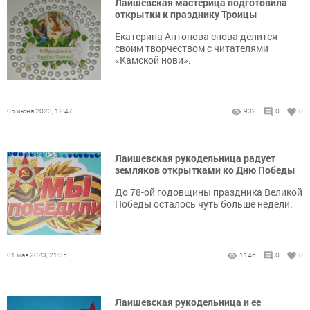
Лаишевская мастерица подготовила
открытки к празднику Троицы
Екатерина Антонова снова делится
своим творчеством с читателями
«Камской нови».
05 июня 2023, 12:47
932
0
0
Лаишевская рукодельница радует
земляков открытками ко Дню Победы
До 78-ой годовщины праздника Великой
Победы осталось чуть больше недели.
01 мая 2023, 21:35
1146
0
0
Лаишевская рукодельница и ее