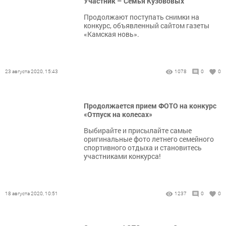
Участник – Семья Кузововых
Продолжают поступать снимки на
конкурс, объявленный сайтом газеты
«Камская новь».
23 августа 2020, 15:43
1078
0
0
Продолжается прием ФОТО на конкурс
«Отпуск на колесах»
Выбирайте и присылайте самые
оригинальные фото летнего семейного
спортивного отдыха и становитесь
участниками конкурса!
18 августа 2020, 10:51
1237
0
0