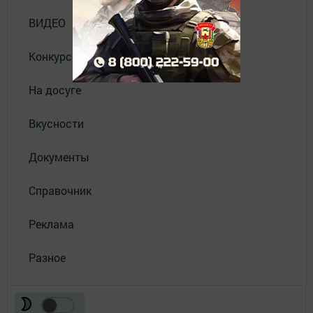
ВИДЕО
Конкурсы
На досуге
Вкусности
Документы
Справочник
Реклама
Разное