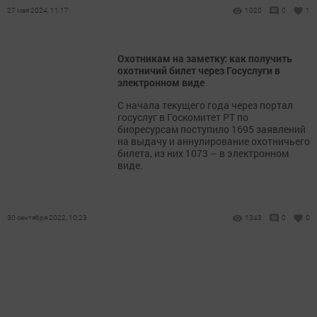
27 мая 2024, 11:17
1020
0
1
Охотникам на заметку: как получить
охотничий билет через Госуслуги в
электронном виде
​​​​​​​С начала текущего года через портал
госуслуг в Госкомитет РТ по
биоресурсам поступило 1695 заявлений
на выдачу и аннулирование охотничьего
билета, из них 1073 – в электронном
виде.
30 сентября 2022, 10:23
1343
0
0