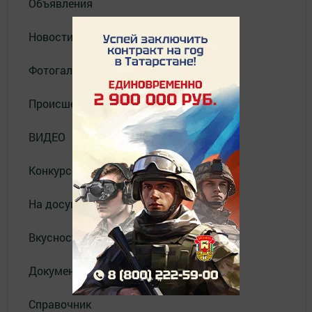
Объявления
Новости
Фотогалерея
Происшествия
ВИДЕО
Конкурсы
На досуге
Вкусности
Документы
Справочник