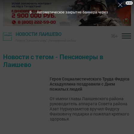
6
Автоматическое закрытие баннера через
НОВОСТИ ЛАИШЕВО
16+
Газета "Камская новь"- Лаишевский район
Новости с тегом - Пенсионеры в
Лаишево
Героя Социалистического Труда Фидуса
Асхадуллина поздравили с Днем
пожилых людей
От имени главы Лаишевского района
руководитель аппарата Совета района
Азат Нурмухаметов вручил Фидусу
Фаизовичу подарки и пожелал крепкого
здоровья.