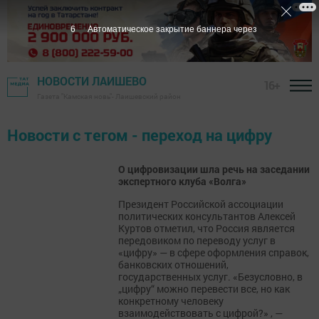
6
Автоматическое закрытие баннера через
НОВОСТИ ЛАИШЕВО
16+
Газета "Камская новь"- Лаишевский район
Новости с тегом - переход на цифру
О цифровизации шла речь на заседании
экспертного клуба «Волга»
Президент Российской ассоциации
политических консультантов Алексей
Куртов отметил, что Россия является
передовиком по переводу услуг в
«цифру» — в сфере оформления справок,
банковских отношений,
государственных услуг. «Безусловно, в
„цифру“ можно перевести все, но как
конкретному человеку
взаимодействовать с цифрой?» , —