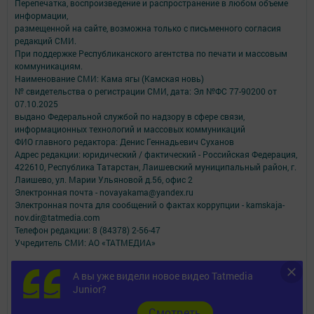
Перепечатка, воспроизведение и распространение в любом объеме
информации,
размещенной на сайте, возможна только с письменного согласия
редакций СМИ.
При поддержке Республиканского агентства по печати и массовым
коммуникациям.
Наименование СМИ: Кама ягы (Камская новь)
№ свидетельства о регистрации СМИ, дата: Эл №ФC 77-90200 от
07.10.2025
выдано Федеральной службой по надзору в сфере связи,
информационных технологий и массовых коммуникаций
ФИО главного редактора: Денис Геннадьевич Суханов
Адрес редакции: юридический / фактический - Российская Федерация,
422610, Республика Татарстан, Лаишевский муниципальный район, г.
Лаишево, ул. Марии Ульяновой д.56, офис 2
Электронная почта - novayakama@yandex.ru
Электронная почта для сообщений о фактах коррупции - kamskaja-
nov.dir@tatmedia.com
Телефон редакции: 8 (84378) 2-56-47
Учредитель СМИ: АО «ТАТМЕДИА»
Антикоррупционная политика
А вы уже видели новое видео Tatmedia
АО «ТАТМЕДИА» использует «cookie»
для персонализации сервисов и
Junior?
удобства пользователей сайтом.
Использование «cookie» можно отменить в настройках браузера.
Cмотреть