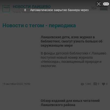
НОВОСТИ ЛАИШЕВО
16+
8
Автоматическое закрытие баннера через
Газета "Камская новь"- Лаишевский район
Новости с тегом - периодика
Лаишевские дети, взяв журнал в
библиотеке, смогут узнать больше об
окружающем мире
В фонды детской библиотеки г.Лаишево
поступил новый номер журнала
«Непоседа», посвященный природе и
экологии.
15 сентября 2022, 16:50
1298
0
0
Обзор изданий для юных читателей
Лаишевского района