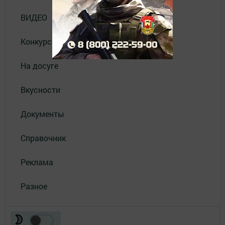
ВИДЕО
Конкурсы
На досуге
Вкусности
Документы
Справочник
Реклама
Разное