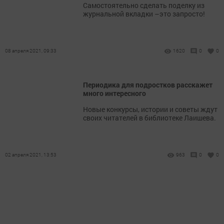
​​​​​​​Самостоятельно сделать поделку из
журнальной вкладки –это запросто!
08 апреля 2021, 09:33
1620
0
0
Периодика для подростков расскажет
много интересного
​​​​​​​Новые конкурсы, истории и советы ждут
своих читателей в библиотеке Лаишева.
02 апреля 2021, 13:53
963
0
0