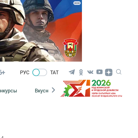
6+
РУС
ТАТ
нкурсы
Вкусности
Фотогалерея
ВИДЕ
 4