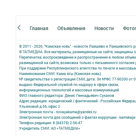
Главная
Объявления
Новости
Фото
© 2011 - 2026. "Камская новь" - новости Лаишево и Лаишевского 
© ТАТМЕДИА. Все материалы, размещенные на сайте, защищены з
Перепечатка, воспроизведение и распространение в любом объе
размещенной на сайте, возможна только с письменного согласия
При поддержке Республиканского агентства по печати и массов
Наименование СМИ: Кама ягы (Камская новь)
№ свидетельства о регистрации СМИ, дата: Эл №ФC 77-90200 от 0
выдано Федеральной службой по надзору в сфере связи,
информационных технологий и массовых коммуникаций
ФИО главного редактора: Денис Геннадьевич Суханов
Адрес редакции: юридический / фактический - Российская Федера
Ульяновой д.56, офис 2
Электронная почта - novayakama@yandex.ru
Электронная почта для сообщений о фактах коррупции - kamskaja-
Телефон редакции: 8 (84378) 2-56-47
Учредитель СМИ: АО «ТАТМЕДИА»