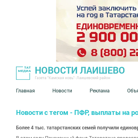
НОВОСТИ ЛАИШЕВО
Газета "Камская новь"- Лаишевский район
Главная
Новости
Реклама
Объ
Новости с тегом - ПФР, выплаты на 
Более 4 тыс. татарстанских семей получили едино
В этом году Пенсионный фонд Татарстана предоста