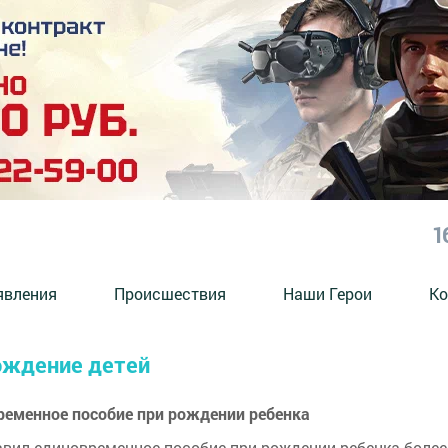
1
явления
Происшествия
Наши Герои
Ко
рождение детей
временное пособие при рождении ребенка
вил единовременное пособие при рождении ребенка более