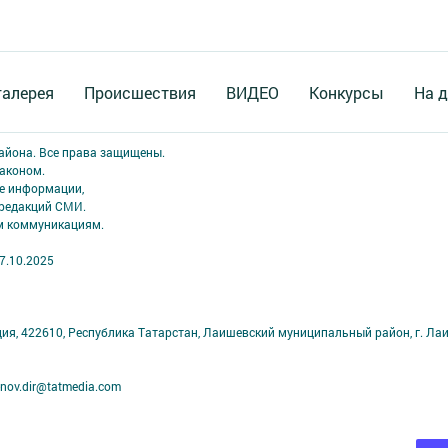
галерея
Происшествия
ВИДЕО
Конкурсы
На д
района. Все права защищены.
аконом.
ме информации,
 редакций СМИ.
ым коммуникациям.
7.10.2025
ция, 422610, Республика Татарстан, Лаишевский муниципальный район, г. Ла
nov.dir@tatmedia.com