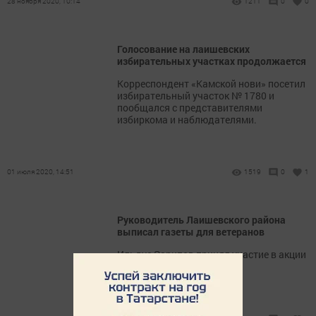
28 ноября 2020, 10:14
1211
0
0
Голосование на лаишевских
избирательных участках продолжается
Корреспондент «Камской нови» посетил
избирательный участок № 1780 и
пообщался с представителями
избиркома и наблюдателями.
01 июля 2020, 14:51
1519
0
1
Руководитель Лаишевского района
выписал газеты для ветеранов
Ильдус Зарипов принял участие в акции
«Подпиши ветерана».