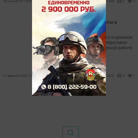
25 июня 2020, 18:27
1439
0
0
Огонь повредил здание почты в
Лаишевском районе
Возгорание Столбищенского отделения
«Почты России» удалось оперативно
потушить благодаря слаженной работе
пожарных.
11 февраля 2020, 15:54
2929
0
1