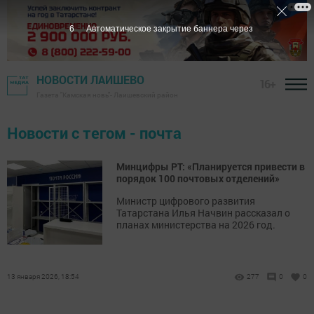
6
Автоматическое закрытие баннера через
НОВОСТИ ЛАИШЕВО
16+
Газета "Камская новь"- Лаишевский район
Новости с тегом - почта
Минцифры РТ: «Планируется привести в
порядок 100 почтовых отделений»
Министр цифрового развития
Татарстана Илья Начвин рассказал о
планах министерства на 2026 год.
13 января 2026, 18:54
277
0
0