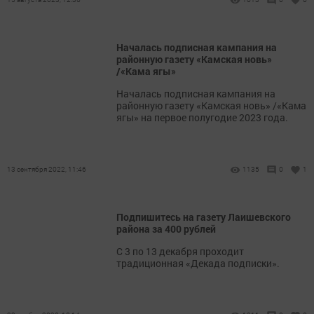
Началась подписная кампания на
районную газету «Камская новь»
/«Кама ягы»
Началась подписная кампания на
районную газету «Камская новь» /«Кама
ягы» на первое полугодие 2023 года.
13 сентября 2022, 11:46
1135
0
1
Подпишитесь на газету Лаишевского
района за 400 рублей
С 3 по 13 декабря проходит
традиционная «Декада подписки».