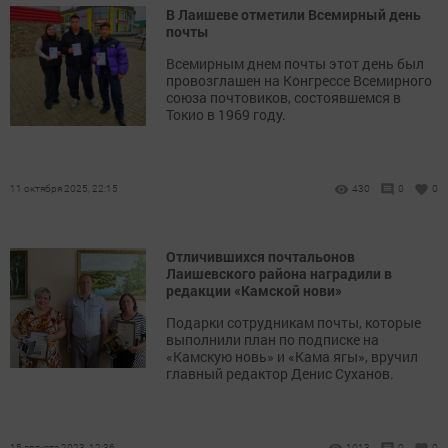
В Лаишеве отметили Всемирный день
почты
Всемирным днем почты этот день был
провозглашен на Конгрессе Всемирного
союза почтовиков, состоявшемся в
Токио в 1969 году.
11 октября 2025, 22:15
430
0
0
Отличившихся почтальонов
Лаишевского района наградили в
редакции «Камской нови»
Подарки сотрудникам почты, которые
выполнили план по подписке на
«Камскую новь» и «Кама ягы», вручил
главный редактор Денис Суханов.
15 августа 2023, 12:36
1013
0
0