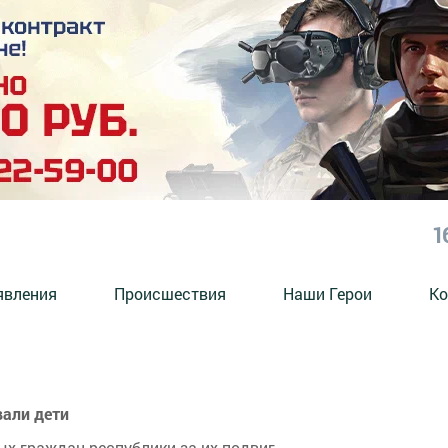
1
явления
Происшествия
Наши Герои
Ко
вали дети
дых граждан республики за их подвиг.