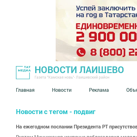
НОВОСТИ ЛАИШЕВО
Газета "Камская новь"- Лаишевский район
Главная
Новости
Реклама
Объ
Новости с тегом - подвиг
На ежегодном послании Президента РТ присутство
​​​​​​​Рустам Минниханов искренне поблагодарил моло