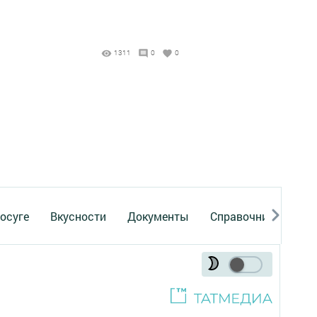
1311
0
0
осуге
Вкусности
Документы
Справочник
Рек