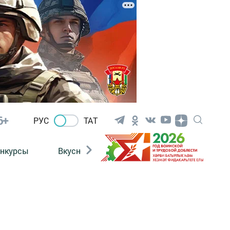
6+
РУС
ТАТ
нкурсы
Вкусности
Фотогалерея
ВИДЕ