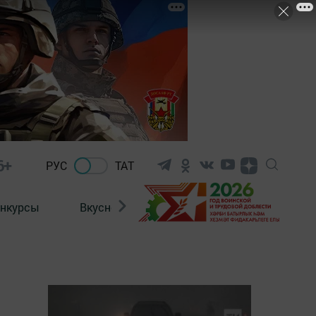
6+
РУС
ТАТ
нкурсы
Вкусности
Фотогалерея
ВИДЕ