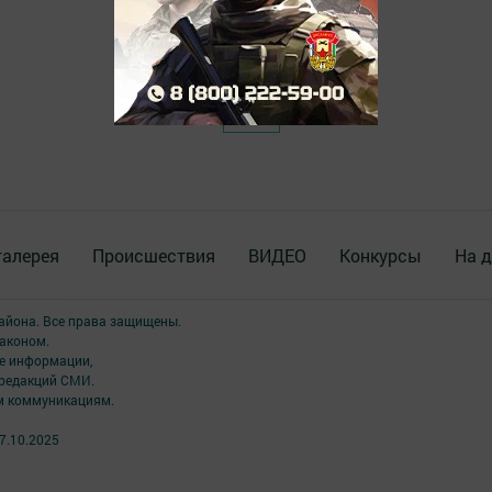
галерея
Происшествия
ВИДЕО
Конкурсы
На д
района. Все права защищены.
аконом.
ме информации,
 редакций СМИ.
ым коммуникациям.
7.10.2025