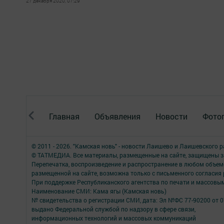
27 декабря 2020, 07:29
Главная
Объявления
Новости
Фото
© 2011 - 2026. "Камская новь" - новости Лаишево и Лаишевского 
© ТАТМЕДИА. Все материалы, размещенные на сайте, защищены з
Перепечатка, воспроизведение и распространение в любом объе
размещенной на сайте, возможна только с письменного согласия
При поддержке Республиканского агентства по печати и массов
Наименование СМИ: Кама ягы (Камская новь)
№ свидетельства о регистрации СМИ, дата: Эл №ФC 77-90200 от 0
выдано Федеральной службой по надзору в сфере связи,
информационных технологий и массовых коммуникаций