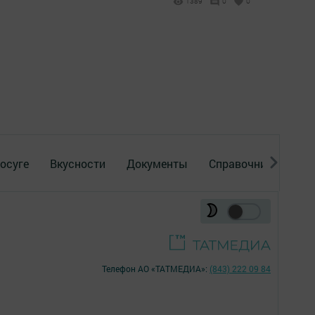
1389
0
0
осуге
Вкусности
Документы
Справочник
Рек
Телефон АО «ТАТМЕДИА»:
(843) 222 09 84