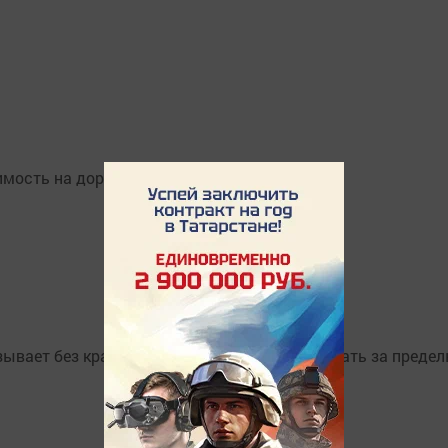
имость на дорогах.
изывает без крайней необходимости не выезжать за преде