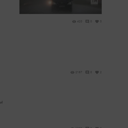
420
0
0
2167
0
2
лы