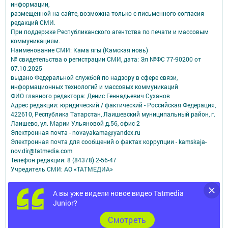
информации,
размещенной на сайте, возможна только с письменного согласия
редакций СМИ.
При поддержке Республиканского агентства по печати и массовым
коммуникациям.
Наименование СМИ: Кама ягы (Камская новь)
№ свидетельства о регистрации СМИ, дата: Эл №ФC 77-90200 от
07.10.2025
выдано Федеральной службой по надзору в сфере связи,
информационных технологий и массовых коммуникаций
ФИО главного редактора: Денис Геннадьевич Суханов
Адрес редакции: юридический / фактический - Российская Федерация,
422610, Республика Татарстан, Лаишевский муниципальный район, г.
Лаишево, ул. Марии Ульяновой д.56, офис 2
Электронная почта - novayakama@yandex.ru
Электронная почта для сообщений о фактах коррупции - kamskaja-
nov.dir@tatmedia.com
Телефон редакции: 8 (84378) 2-56-47
Учредитель СМИ: АО «ТАТМЕДИА»
Антикоррупционная политика
А вы уже видели новое видео Tatmedia
АО «ТАТМЕДИА» использует «cookie»
для персонализации сервисов и
Junior?
удобства пользователей сайтом.
Использование «cookie» можно отменить в настройках браузера.
Cмотреть
Политика конфиденциальности