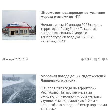
Штормовое предупреждение: усиление
мороза местами до -41˚
Ночью и днем 10 января 2023 года на
территории Республики Татарстан
ожидается сильный мороз с
температурами воздуха -32..-37˚,
местами до -41˚.
09 января 2023, 16:46
1290
0
0
Морозная погода до ..-7˚ ждет жителей
Лаишевского района
3 января 2023 года на территории
Республики Татарстан местами
ожидаются: - ночью и утром метель с
ухудшением видимости до 1-2 км и
сильный юго-западный ветер порывами
15-18 м/с.