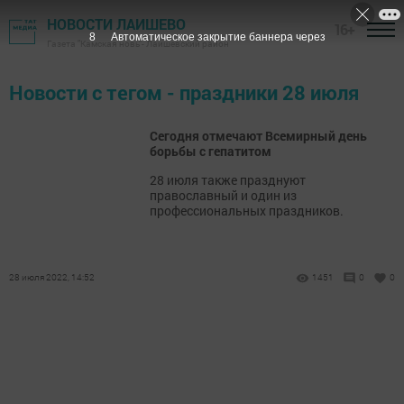
НОВОСТИ ЛАИШЕВО
16+
8
Автоматическое закрытие баннера через
Газета "Камская новь"- Лаишевский район
Новости с тегом - праздники 28 июля
Сегодня отмечают Всемирный день
борьбы с гепатитом
28 июля также празднуют
православный и один из
профессиональных праздников.
28 июля 2022, 14:52
1451
0
0