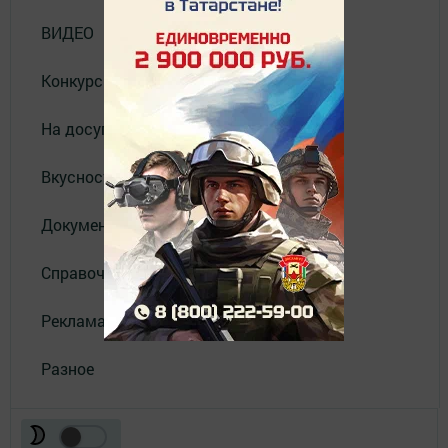
ВИДЕО
Конкурсы
На досуге
Вкусности
Документы
Справочник
Реклама
Разное