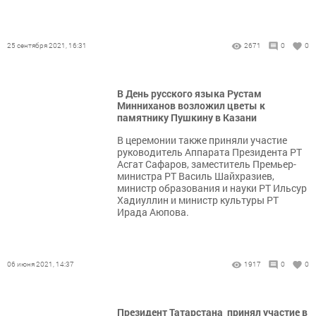
25 сентября 2021, 16:31
2671
0
0
В День русского языка Рустам
Минниханов возложил цветы к
памятнику Пушкину в Казани
В церемонии также приняли участие
руководитель Аппарата Президента РТ
Асгат Сафаров, заместитель Премьер-
министра РТ Василь Шайхразиев,
министр образования и науки РТ Ильсур
Хадиуллин и министр культуры РТ
Ирада Аюпова.
06 июня 2021, 14:37
1917
0
0
Президент Татарстана принял участие в