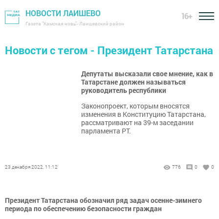
НОВОСТИ ЛАИШЕВО
16+
Газета "Камская новь"- Лаишевский район
Новости с тегом - Президент Татарстана
Депутаты высказали свое мнение, как в
Татарстане должен называться
руководитель республики
Законопроект, которым вносятся
изменения в Конституцию Татарстана,
рассматривают на 39-м заседании
парламента РТ.
23 декабря 2022, 11:12
776
0
0
​​​​​​​Президент Татарстана обозначил ряд задач осенне-зимнего
периода по обеспечению безопасности граждан