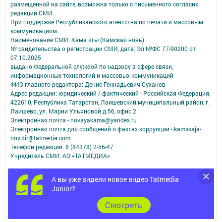
размещенной на сайте, возможна только с письменного согласия
редакций СМИ.
При поддержке Республиканского агентства по печати и массовым
коммуникациям.
Наименование СМИ: Кама ягы (Камская новь)
№ свидетельства о регистрации СМИ, дата: Эл №ФC 77-90200 от
07.10.2025
выдано Федеральной службой по надзору в сфере связи,
информационных технологий и массовых коммуникаций
ФИО главного редактора: Денис Геннадьевич Суханов
Адрес редакции: юридический / фактический - Российская Федерация,
422610, Республика Татарстан, Лаишевский муниципальный район, г.
Лаишево, ул. Марии Ульяновой д.56, офис 2
Электронная почта - novayakama@yandex.ru
Электронная почта для сообщений о фактах коррупции - kamskaja-
nov.dir@tatmedia.com
Телефон редакции: 8 (84378) 2-56-47
Учредитель СМИ: АО «ТАТМЕДИА»
Антикоррупционная политика
А вы уже видели новое видео Tatmedia
АО «ТАТМЕДИА» использует «cookie»
для персонализации сервисов и
Junior?
удобства пользователей сайтом.
Использование «cookie» можно отменить в настройках браузера.
Cмотреть
Политика конфиденциальности