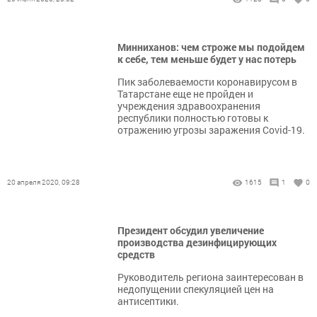
Минниханов: чем строже мы подойдем
к себе, тем меньше будет у нас потерь
Пик заболеваемости коронавирусом в
Татарстане еще не пройден и
учреждения здравоохранения
республики полностью готовы к
отражению угрозы заражения Covid-19.
20 апреля 2020, 09:28
1615
1
0
Президент обсудил увеличение
производства дезинфицирующих
средств
Руководитель региона заинтересован в
недопущении спекуляцией цен на
антисептики.