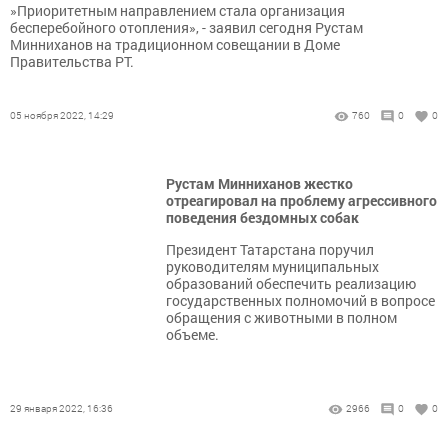
​​​​​​​»Приоритетным направлением стала организация
бесперебойного отопления», - заявил сегодня Рустам
Минниханов на традиционном совещании в Доме
Правительства РТ.
05 ноября 2022, 14:29
760
0
0
​​​​​​​Рустам Минниханов жестко
отреагировал на проблему агрессивного
поведения бездомных собак
Президент Татарстана поручил
руководителям муниципальных
образований обеспечить реализацию
государственных полномочий в вопросе
обращения с животными в полном
объеме.
29 января 2022, 16:36
2966
0
0