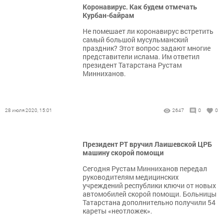
Коронавирус. Как будем отмечать
Курбан-байрам
Не помешает ли коронавирус встретить
самый большой мусульманский
праздник? Этот вопрос задают многие
представители ислама. Им ответил
президент Татарстана Рустам
Минниханов.
28 июля 2020, 15:01
2647
0
0
Президент РТ вручил Лаишевской ЦРБ
машину скорой помощи
Сегодня Рустам Минниханов передал
руководителям медицинских
учреждений республики ключи от новых
автомобилей скорой помощи. Больницы
Татарстана дополнительно получили 54
кареты «неотложек».