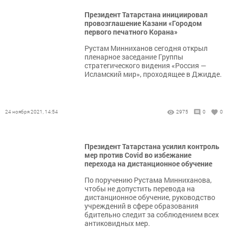
​​​​​​​Президент Татарстана инициировал
провозглашение Казани «Городом
первого печатного Корана»
​​​​​​​Рустам Минниханов сегодня открыл
пленарное заседание Группы
стратегического видения «Россия —
Исламский мир», проходящее в Джидде.
24 ноября 2021, 14:54
2975
0
0
Президент Татарстана усилил контроль
мер против Covid во избежание
перехода на дистанционное обучение
​​​​​​​По поручению Рустама Минниханова,
чтобы не допустить перевода на
дистанционное обучение, руководство
учреждений в сфере образования
бдительно следит за соблюдением всех
антиковидных мер.