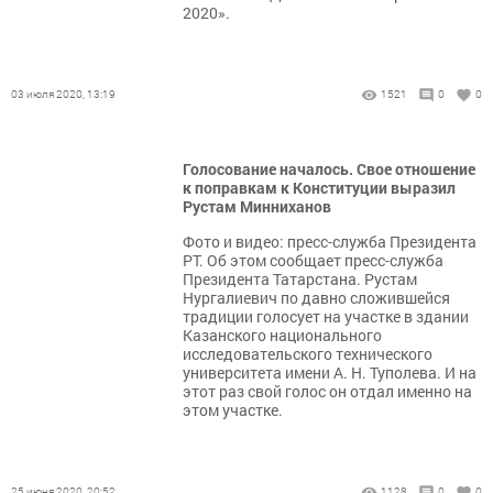
2020».
03 июля 2020, 13:19
1521
0
0
Голосование началось. Свое отношение
к поправкам к Конституции выразил
Рустам Минниханов
Фото и видео: пресс-служба Президента
РТ. Об этом сообщает пресс-служба
Президента Татарстана. Рустам
Нургалиевич по давно сложившейся
традиции голосует на участке в здании
Казанского национального
исследовательского технического
университета имени А. Н. Туполева. И на
этот раз свой голос он отдал именно на
этом участке.
25 июня 2020, 20:52
1128
0
0