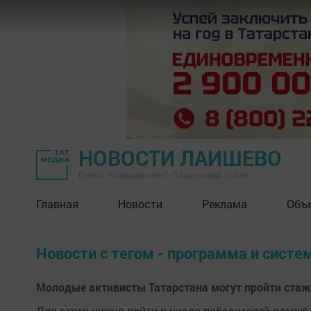
НОВОСТИ ЛАИШЕВО
Газета "Камская новь"- Лаишевский район
Главная
Новости
Реклама
Объ
Новости с тегом - программа и систе
Молодые активисты Татарстана могут пройти стаж
Для этого нужно войти в число победителей респуб