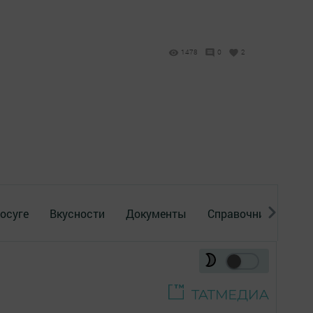
1478
0
2
осуге
Вкусности
Документы
Справочник
Рек