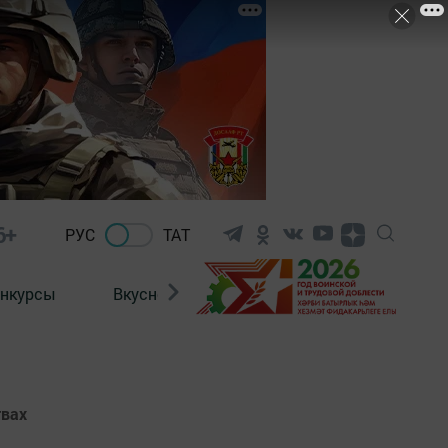
6+
РУС
ТАТ
нкурсы
Вкусности
Фотогалерея
ВИДЕ
твах