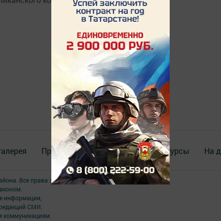
галерея
Происшествия
ВИДЕО
Конкурсы
На д
района. Все права защищены.
аконом.
ме информации,
 редакций СМИ.
ым коммуникациям.