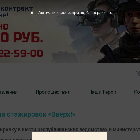
6
Автоматическое закрытие баннера через
1
явления
Происшествия
Наши Герои
Ко
ма стажировок «Вверх!»
ировку в шести республиканских ведомствах и министерс
ликанского конкурса «Вверх!».