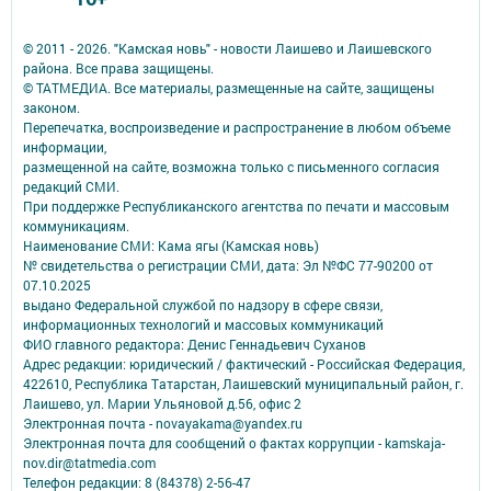
© 2011 - 2026. "Камская новь" - новости Лаишево и Лаишевского
района. Все права защищены.
© ТАТМЕДИА. Все материалы, размещенные на сайте, защищены
законом.
Перепечатка, воспроизведение и распространение в любом объеме
информации,
размещенной на сайте, возможна только с письменного согласия
редакций СМИ.
При поддержке Республиканского агентства по печати и массовым
коммуникациям.
Наименование СМИ: Кама ягы (Камская новь)
№ свидетельства о регистрации СМИ, дата: Эл №ФC 77-90200 от
07.10.2025
выдано Федеральной службой по надзору в сфере связи,
информационных технологий и массовых коммуникаций
ФИО главного редактора: Денис Геннадьевич Суханов
Адрес редакции: юридический / фактический - Российская Федерация,
422610, Республика Татарстан, Лаишевский муниципальный район, г.
Лаишево, ул. Марии Ульяновой д.56, офис 2
Электронная почта - novayakama@yandex.ru
Электронная почта для сообщений о фактах коррупции - kamskaja-
nov.dir@tatmedia.com
Телефон редакции: 8 (84378) 2-56-47