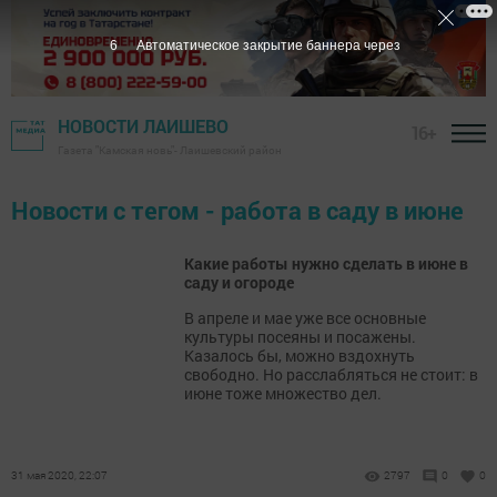
6
Автоматическое закрытие баннера через
НОВОСТИ ЛАИШЕВО
16+
Газета "Камская новь"- Лаишевский район
Новости с тегом - работа в саду в июне
Какие работы нужно сделать в июне в
саду и огороде
В апреле и мае уже все основные
культуры посеяны и посажены.
Казалось бы, можно вздохнуть
свободно. Но расслабляться не стоит: в
июне тоже множество дел.
31 мая 2020, 22:07
2797
0
0