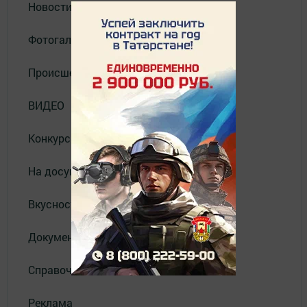
Новости
Фотогалерея
Происшествия
ВИДЕО
Конкурсы
На досуге
Вкусности
Документы
Справочник
Реклама