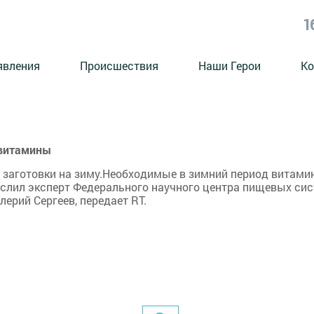
1
явления
Происшествия
Наши Герои
Ко
 витамины
ь заготовки на зиму.Необходимые в зимний период витам
слил эксперт Федерального научного центра пищевых си
лерий Сергеев, передает RT.