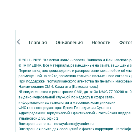
Главная
Объявления
Новости
Фото
© 2011 - 2026. "Камская новь" - новости Лаишево и Лаишевского 
© ТАТМЕДИА. Все материалы, размещенные на сайте, защищены з
Перепечатка, воспроизведение и распространение в любом объе
размещенной на сайте, возможна только с письменного согласия
При поддержке Республиканского агентства по печати и массов
Наименование СМИ: Кама ягы (Камская новь)
№ свидетельства о регистрации СМИ, дата: Эл №ФC 77-90200 от 0
выдано Федеральной службой по надзору в сфере связи,
информационных технологий и массовых коммуникаций
ФИО главного редактора: Денис Геннадьевич Суханов
Адрес редакции: юридический / фактический - Российская Федера
Ульяновой д.56, офис 2
Электронная почта - novayakama@yandex.ru
Электронная почта для сообщений о фактах коррупции - kamskaja-