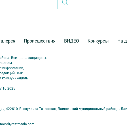
галерея
Происшествия
ВИДЕО
Конкурсы
На д
района. Все права защищены.
аконом.
ме информации,
 редакций СМИ.
ым коммуникациям.
7.10.2025
ция, 422610, Республика Татарстан, Лаишевский муниципальный район, г. Ла
nov.dir@tatmedia.com