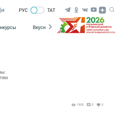
6+
РУС
ТАТ
нкурсы
Вкусности
Фотогалерея
ВИДЕ
ины
стем
1505
0
0