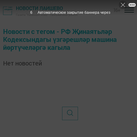
НОВОСТИ ЛАИШЕВО
16+
6
Автоматическое закрытие баннера через
Газета "Камская новь"- Лаишевский район
Новости с тегом - РФ Җинаятьләр
Кодексындагы үзгәрешләр машина
йөртүчеләргә кагыла
Нет новостей