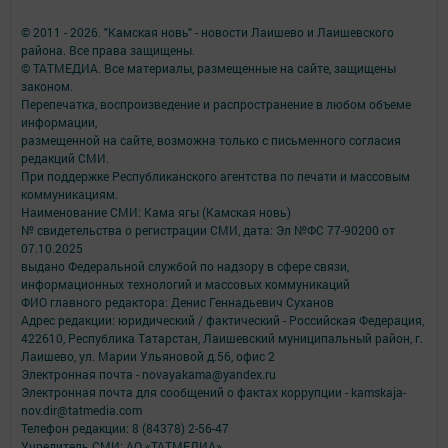
© 2011 - 2026. "Камская новь" - новости Лаишево и Лаишевского
района. Все права защищены.
© ТАТМЕДИА. Все материалы, размещенные на сайте, защищены
законом.
Перепечатка, воспроизведение и распространение в любом объеме
информации,
размещенной на сайте, возможна только с письменного согласия
редакций СМИ.
При поддержке Республиканского агентства по печати и массовым
коммуникациям.
Наименование СМИ: Кама ягы (Камская новь)
№ свидетельства о регистрации СМИ, дата: Эл №ФC 77-90200 от
07.10.2025
выдано Федеральной службой по надзору в сфере связи,
информационных технологий и массовых коммуникаций
ФИО главного редактора: Денис Геннадьевич Суханов
Адрес редакции: юридический / фактический - Российская Федерация,
422610, Республика Татарстан, Лаишевский муниципальный район, г.
Лаишево, ул. Марии Ульяновой д.56, офис 2
Электронная почта - novayakama@yandex.ru
Электронная почта для сообщений о фактах коррупции - kamskaja-
nov.dir@tatmedia.com
Телефон редакции: 8 (84378) 2-56-47
Учредитель СМИ: АО «ТАТМЕДИА»