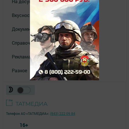
На досуге
Вкусности
Документы
Справочник
Реклама
Разное
Телефон АО «ТАТМЕДИА»:
(843) 222 09 84
16+