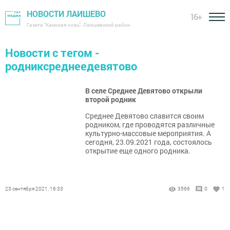
НОВОСТИ ЛАИШЕВО
16+
Газета "Камская новь"- Лаишевский район
Новости с тегом -
родниксреднеедевятово
В селе Среднее Девятово открыли
второй родник
Среднее Девятово славится своим
родником, где проводятся различные
культурно-массовые мероприятия. А
сегодня, 23.09.2021 года, состоялось
открытие еще одного родника.
23 сентября 2021, 16:33
3566
0
1