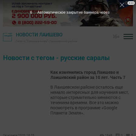
6
Автоматическое закрытие баннера через
НОВОСТИ ЛАИШЕВО
16+
Газета "Камская новь"- Лаишевский район
Новости с тегом - русские саралы
Как изменились город Лаишево и
Лаишевский район за 10 лет. Часть 7
В Лаишевском районе осталось еще
немало интересных для изучения мест,
которые стремительно меняются с
течением времени. Все это можно
посмотреть в программе «Google
Планета Земля».
04 апреля 2020, 18:25
1848
0
0