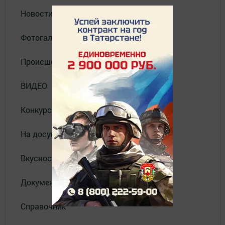
Новости
Фотогалерея
Происшествия
ВИДЕО
Конкурсы
На досуге
Вкусности
Документы
Справочник