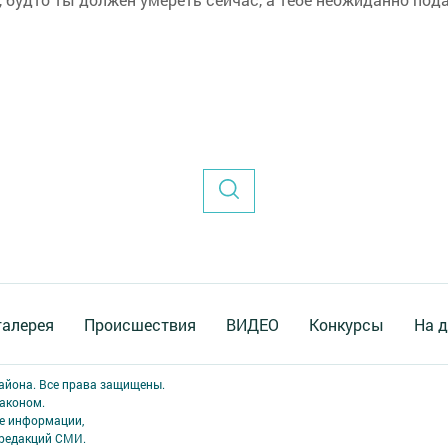
галерея
Происшествия
ВИДЕО
Конкурсы
На д
района. Все права защищены.
аконом.
ме информации,
 редакций СМИ.