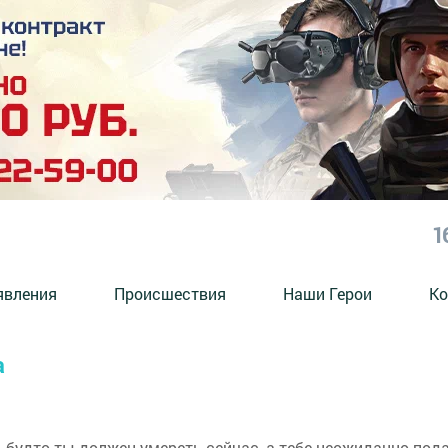
1
явления
Происшествия
Наши Герои
Ко
а
к, будто ты должен умереть сейчас, а тебе неожиданно под