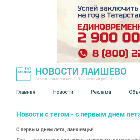
НОВОСТИ ЛАИШЕВО
Газета "Камская новь"- Лаишевский район
Главная
Новости
Реклама
Объ
Новости с тегом - с первым днем лет
С первым днем лета, лаишевцы!
День – это маленькая жизнь, и прожить ее надо та