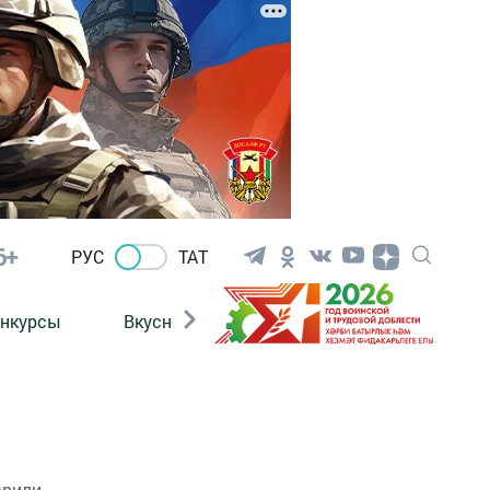
6+
РУС
ТАТ
нкурсы
Вкусности
Фотогалерея
ВИДЕ
арили