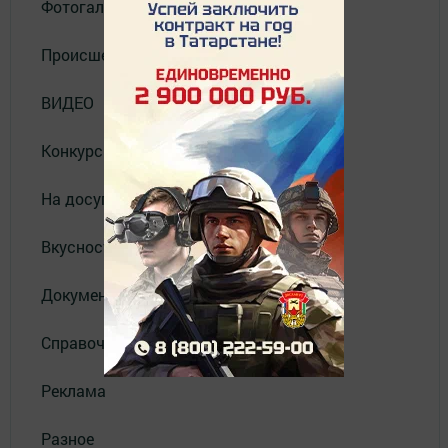
Фотогалерея
Происшествия
ВИДЕО
Конкурсы
На досуге
Вкусности
Документы
Справочник
Реклама
Разное