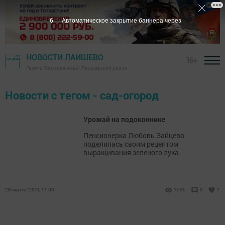
6
Автоматическое закрытие баннера через
НОВОСТИ ЛАИШЕВО
16+
Газета "Камская новь"- Лаишевский район
Новости с тегом - сад-огород
Урожай на подоконнике
Пенсионерка Любовь Зайцева
поделилась своим рецептом
выращивания зеленого лука.
28 марта 2020, 11:00
1535
0
1