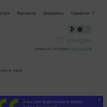
осуге
Вкусности
Документы
Справочник
Рек
Телефон АО «ТАТМЕДИА»:
(843) 222 09 84
ишево, ул. Марии
А вы уже видели новое видео
16+