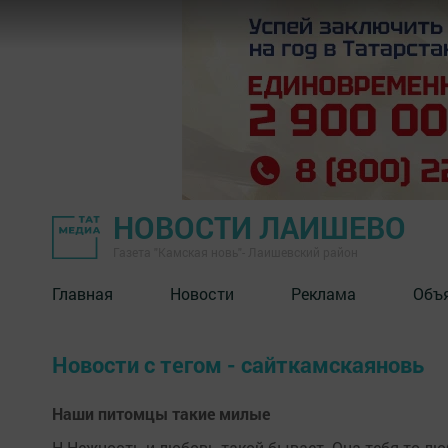
НОВОСТИ ЛАИШЕВО
Газета "Камская новь"- Лаишевский район
Главная
Новости
Реклама
Объ
Новости с тегом - сайткамскаяновь
Наши питомцы такие милые
Н-Нежность и любовь такой бывает. Она тебя то люб