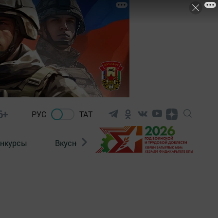
6+
РУС
ТАТ
нкурсы
Вкусности
Фотогалерея
ВИДЕ