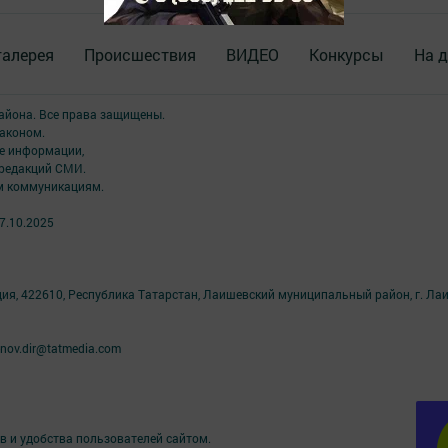
галерея
Происшествия
ВИДЕО
Конкурсы
На д
района. Все права защищены.
аконом.
ме информации,
 редакций СМИ.
ым коммуникациям.
7.10.2025
ция, 422610, Республика Татарстан, Лаишевский муниципальный район, г. Ла
nov.dir@tatmedia.com
в и удобства пользователей сайтом.