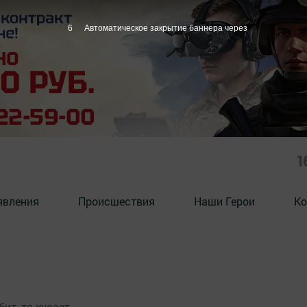
6
Автоматическое закрытие баннера через
1
явления
Происшествия
Наши Герои
Ко
ит, то кусает.