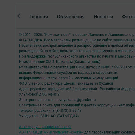
Главная
Объявления
Новости
Фото
© 2011 - 2026. "Камская новь" - новости Лаишево и Лаишевского 
© ТАТМЕДИА. Все материалы, размещенные на сайте, защищены з
Перепечатка, воспроизведение и распространение в любом объе
размещенной на сайте, возможна только с письменного согласия
При поддержке Республиканского агентства по печати и массов
Наименование СМИ: Кама ягы (Камская новь)
№ свидетельства о регистрации СМИ, дата: Эл №ФC 77-90200 от 0
выдано Федеральной службой по надзору в сфере связи,
информационных технологий и массовых коммуникаций
ФИО главного редактора: Денис Геннадьевич Суханов
Адрес редакции: юридический / фактический - Российская Федера
Ульяновой д.56, офис 2
Электронная почта - novayakama@yandex.ru
Электронная почта для сообщений о фактах коррупции - kamskaja-
Телефон редакции: 8 (84378) 2-56-47
Учредитель СМИ: АО «ТАТМЕДИА»
Антикоррупционная политика
АО «ТАТМЕДИА» использует «cookie»
для персонализации сервисо