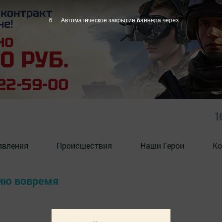
6
Автоматическое закрытие баннера через
1
явления
Происшествия
Наши Герои
Ко
цию вовремя