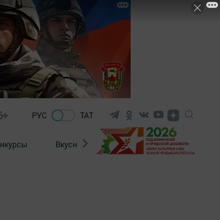
6+
РУС
ТАТ
нкурсы
Вкусности
Фотогалерея
ВИДЕ