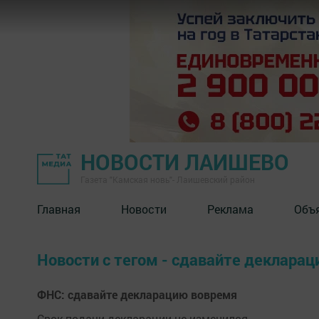
НОВОСТИ ЛАИШЕВО
Газета "Камская новь"- Лаишевский район
Главная
Новости
Реклама
Объ
Новости с тегом - сдавайте деклара
ФНС: сдавайте декларацию вовремя
Срок подачи декларации не изменился.