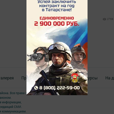
2768
галерея
Происшествия
ВИДЕО
Конкурсы
На д
района. Все права защищены.
аконом.
ме информации,
 редакций СМИ.
ым коммуникациям.