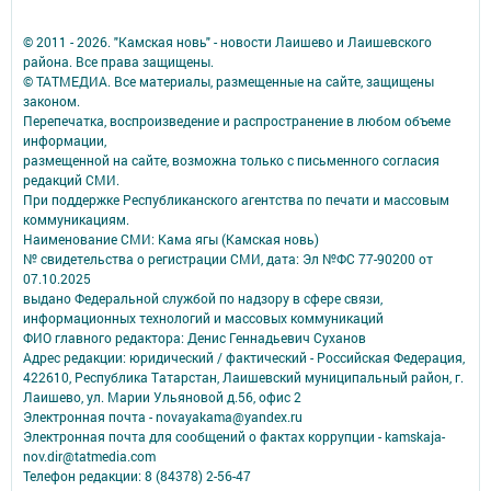
© 2011 - 2026. "Камская новь" - новости Лаишево и Лаишевского
района. Все права защищены.
© ТАТМЕДИА. Все материалы, размещенные на сайте, защищены
законом.
Перепечатка, воспроизведение и распространение в любом объеме
информации,
размещенной на сайте, возможна только с письменного согласия
редакций СМИ.
При поддержке Республиканского агентства по печати и массовым
коммуникациям.
Наименование СМИ: Кама ягы (Камская новь)
№ свидетельства о регистрации СМИ, дата: Эл №ФC 77-90200 от
07.10.2025
выдано Федеральной службой по надзору в сфере связи,
информационных технологий и массовых коммуникаций
ФИО главного редактора: Денис Геннадьевич Суханов
Адрес редакции: юридический / фактический - Российская Федерация,
422610, Республика Татарстан, Лаишевский муниципальный район, г.
Лаишево, ул. Марии Ульяновой д.56, офис 2
Электронная почта - novayakama@yandex.ru
Электронная почта для сообщений о фактах коррупции - kamskaja-
nov.dir@tatmedia.com
Телефон редакции: 8 (84378) 2-56-47