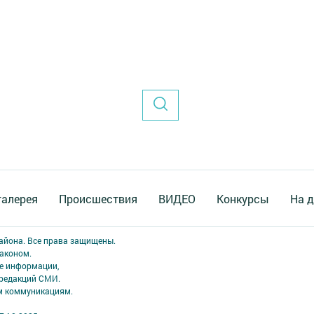
галерея
Происшествия
ВИДЕО
Конкурсы
На д
района. Все права защищены.
аконом.
ме информации,
 редакций СМИ.
ым коммуникациям.