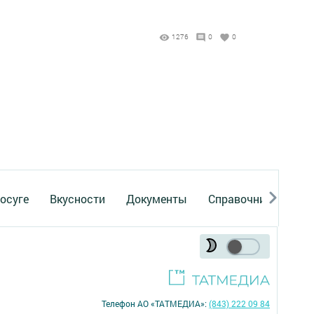
1276
0
0
осуге
Вкусности
Документы
Справочник
Рек
Телефон АО «ТАТМЕДИА»:
(843) 222 09 84