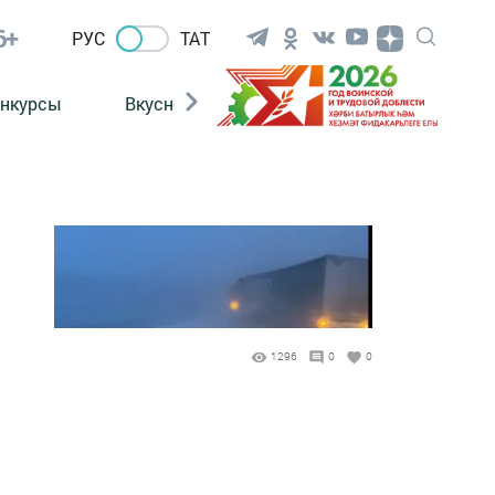
6+
РУС
ТАТ
нкурсы
Вкусности
Фотогалерея
ВИДЕ
1296
0
0