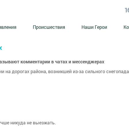
1
явления
Происшествия
Наши Герои
Ко
х
казывают комментарии в чатах и мессенджерах
и на дорогах района, возникшей из-за сильного снегопада
учше никуда не выезжать.