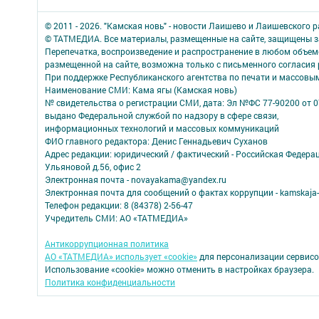
© 2011 - 2026. "Камская новь" - новости Лаишево и Лаишевского 
© ТАТМЕДИА. Все материалы, размещенные на сайте, защищены з
Перепечатка, воспроизведение и распространение в любом объе
размещенной на сайте, возможна только с письменного согласия
При поддержке Республиканского агентства по печати и массов
Наименование СМИ: Кама ягы (Камская новь)
№ свидетельства о регистрации СМИ, дата: Эл №ФC 77-90200 от 0
выдано Федеральной службой по надзору в сфере связи,
информационных технологий и массовых коммуникаций
ФИО главного редактора: Денис Геннадьевич Суханов
Адрес редакции: юридический / фактический - Российская Федера
Ульяновой д.56, офис 2
Электронная почта - novayakama@yandex.ru
Электронная почта для сообщений о фактах коррупции - kamskaja-
Телефон редакции: 8 (84378) 2-56-47
Учредитель СМИ: АО «ТАТМЕДИА»
Антикоррупционная политика
АО «ТАТМЕДИА» использует «cookie»
для персонализации сервисо
Использование «cookie» можно отменить в настройках браузера.
Политика конфиденциальности