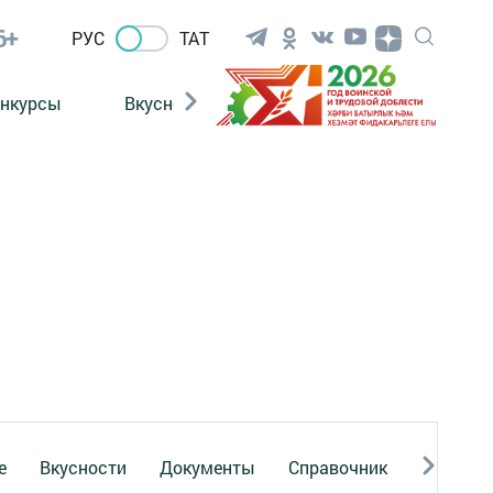
6+
РУС
ТАТ
нкурсы
Вкусности
Фотогалерея
ВИДЕ
е
Вкусности
Документы
Справочник
Реклама