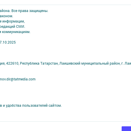
района. Все права защищены.
аконом.
ме информации,
 редакций СМИ.
ым коммуникациям.
7.10.2025
ция, 422610, Республика Татарстан, Лаишевский муниципальный район, г. Ла
nov.dir@tatmedia.com
в и удобства пользователей сайтом.