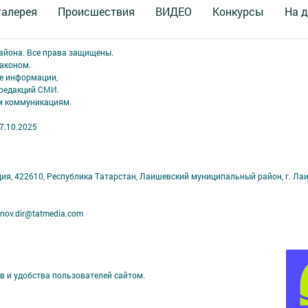
галерея
Происшествия
ВИДЕО
Конкурсы
На д
района. Все права защищены.
аконом.
ме информации,
 редакций СМИ.
ым коммуникациям.
7.10.2025
ция, 422610, Республика Татарстан, Лаишевский муниципальный район, г. Ла
nov.dir@tatmedia.com
в и удобства пользователей сайтом.