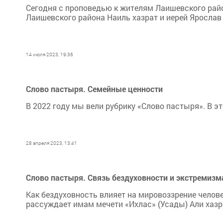
Сегодня с проповедью к жителям Лаишевского ра
Лаишевского района Наиль хазрат и иерей Ярослав
14 июля 2023, 19:36
Слово пастыря. Семейные ценности
В 2022 году мы вели рубрику «Слово пастыря». В э
28 апреля 2023, 13:41
Слово пастыря. Связь бездуховности и экстремизма
Как бездуховность влияет на мировоззрение челов
рассуждает имам мечети «Ихлас» (Усады) Али хазр