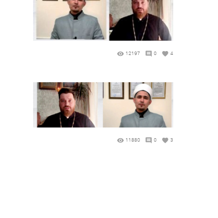
12197
0
4
11880
0
3