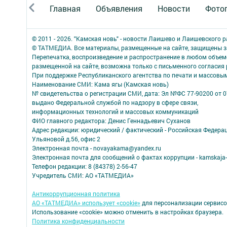
Главная
Объявления
Новости
Фото
© 2011 - 2026. "Камская новь" - новости Лаишево и Лаишевского 
© ТАТМЕДИА. Все материалы, размещенные на сайте, защищены з
Перепечатка, воспроизведение и распространение в любом объе
размещенной на сайте, возможна только с письменного согласия
При поддержке Республиканского агентства по печати и массов
Наименование СМИ: Кама ягы (Камская новь)
№ свидетельства о регистрации СМИ, дата: Эл №ФC 77-90200 от 0
выдано Федеральной службой по надзору в сфере связи,
информационных технологий и массовых коммуникаций
ФИО главного редактора: Денис Геннадьевич Суханов
Адрес редакции: юридический / фактический - Российская Федера
Ульяновой д.56, офис 2
Электронная почта - novayakama@yandex.ru
Электронная почта для сообщений о фактах коррупции - kamskaja-
Телефон редакции: 8 (84378) 2-56-47
Учредитель СМИ: АО «ТАТМЕДИА»
Антикоррупционная политика
АО «ТАТМЕДИА» использует «cookie»
для персонализации сервисо
Использование «cookie» можно отменить в настройках браузера.
Политика конфиденциальности