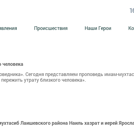
1
явления
Происшествия
Наши Герои
Ко
о человека
поведника». Сегодня представляем проповедь имам-мухта
 пережить утрату близкого человека».
ухтасиб Лаишевского района Наиль хазрат и иерей Яросл