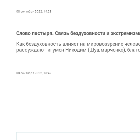
08 сентября 2022, 14:23
Слово пастыря. Связь бездуховности и экстремизма
Как бездуховность влияет на мировоззрение челов
рассуждают игумен Никодим (Шушмарченко), благо
08 сентября 2022, 13:49