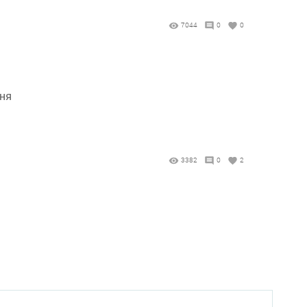
7044
0
0
дня
3382
0
2