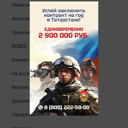
Новости
Фотогалерея
Происшествия
ВИДЕО
Конкурсы
На досуге
Вкусности
Документы
Справочник