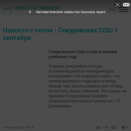
НОВОСТИ ЛАИШЕВО
16+
8
Автоматическое закрытие баннера через
Газета "Камская новь"- Лаишевский район
Новости с тегом - Сокуровская СОШ 1
сентября
Сокуровская СОШ готова к новому
учебному году
Хмурая, дождливая погода,
установившаяся в последние дни,
напоминает, что недалеко осень, что
летние каникулы подходят к концу.
Между тем, школы района уже готовы
встретить своих учеников. Это видно на
примере Сокуровской средней
общеобразовательной школы им. Г.Р.
Державина.
16 августа 2020, 09:15
1435
0
0