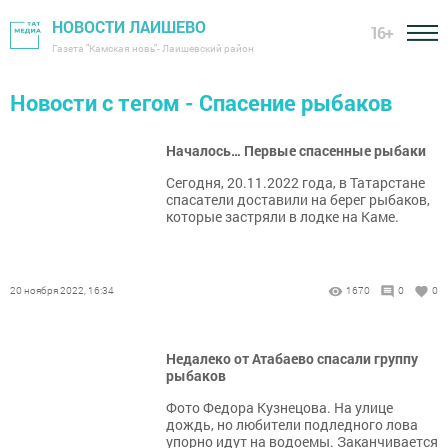
НОВОСТИ ЛАИШЕВО
16+
Газета "Камская новь"- Лаишевский район
Новости с тегом - Спасение рыбаков
Началось… Первые спасенные рыбаки
Сегодня, 20.11.2022 года, в Татарстане
спасатели доставили на берег рыбаков,
которые застряли в лодке на Каме.
20 ноября 2022, 16:34
1670
0
0
Недалеко от Атабаево спасали группу
рыбаков
Фото Федора Кузнецова. На улице
дождь, но любители подледного лова
упорно идут на водоемы. Заканчивается