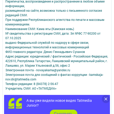
Перепечатка, воспроизведение и распространение в любом объеме
информации,
размещенной на сайте, возможна только с письменного согласия
редакций СМИ.
При поддержке Республиканского агентства по печати и массовым
коммуникациям.
Наименование СМИ: Кама ягы (Камская новь)
№ свидетельства о регистрации СМИ, дата: Эл №ФC 77-90200 от
07.10.2025
выдано Федеральной службой по надзору в сфере связи,
информационных технологий и массовых коммуникаций
ФИО главного редактора: Денис Геннадьевич Суханов
Адрес редакции: юридический / фактический - Российская Федерация,
422610, Республика Татарстан, Лаишевский муниципальный район, г.
Лаишево, ул. Марии Ульяновой д.56, офис 2
Электронная почта - novayakama@yandex.ru
Электронная почта для сообщений о фактах коррупции - kamskaja-
nov.dir@tatmedia.com
Телефон редакции: 8 (84378) 2-56-47
Учредитель СМИ: АО «ТАТМЕДИА»
Антикоррупционная политика
А вы уже видели новое видео Tatmedia
АО «ТАТМЕДИА» использует «cookie»
для персонализации сервисов и
Junior?
удобства пользователей сайтом.
Использование «cookie» можно отменить в настройках браузера.
Cмотреть