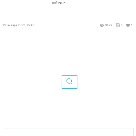
победе.
22 января 2022, 15:45
3699
0
1