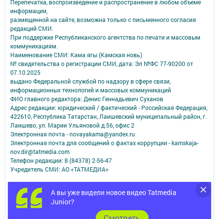
Перепечатка, воспроизведение и распространение в любом объеме
информации,
размещенной на сайте, возможна только с письменного согласия
редакций СМИ.
При поддержке Республиканского агентства по печати и массовым
коммуникациям.
Наименование СМИ: Кама ягы (Камская новь)
№ свидетельства о регистрации СМИ, дата: Эл №ФC 77-90200 от
07.10.2025
выдано Федеральной службой по надзору в сфере связи,
информационных технологий и массовых коммуникаций
ФИО главного редактора: Денис Геннадьевич Суханов
Адрес редакции: юридический / фактический - Российская Федерация,
422610, Республика Татарстан, Лаишевский муниципальный район, г.
Лаишево, ул. Марии Ульяновой д.56, офис 2
Электронная почта - novayakama@yandex.ru
Электронная почта для сообщений о фактах коррупции - kamskaja-
nov.dir@tatmedia.com
Телефон редакции: 8 (84378) 2-56-47
Учредитель СМИ: АО «ТАТМЕДИА»
Антикоррупционная политика
А вы уже видели новое видео Tatmedia
АО «ТАТМЕДИА» использует «cookie»
для персонализации сервисов и
Junior?
удобства пользователей сайтом.
Использование «cookie» можно отменить в настройках браузера.
Cмотреть