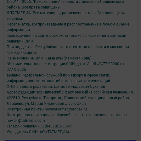
© 2011 - 2026. "Камская новь" - новости Лаишево и Лаишевского
района. Все права защищены.
© ТАТМЕДИА. Все материалы, размещенные на сайте, защищены
законом.
Перепечатка, воспроизведение и распространение в любом объеме
информации,
размещенной на сайте, возможна только с письменного согласия
редакций СМИ.
При поддержке Республиканского агентства по печати и массовым
коммуникациям.
Наименование СМИ: Кама ягы (Камская новь)
№ свидетельства о регистрации СМИ, дата: Эл №ФC 77-90200 от
07.10.2025
выдано Федеральной службой по надзору в сфере связи,
информационных технологий и массовых коммуникаций
ФИО главного редактора: Денис Геннадьевич Суханов
Адрес редакции: юридический / фактический - Российская Федерация,
422610, Республика Татарстан, Лаишевский муниципальный район, г.
Лаишево, ул. Марии Ульяновой д.56, офис 2
Электронная почта - novayakama@yandex.ru
Электронная почта для сообщений о фактах коррупции - kamskaja-
nov.dir@tatmedia.com
Телефон редакции: 8 (84378) 2-56-47
Учредитель СМИ: АО «ТАТМЕДИА»