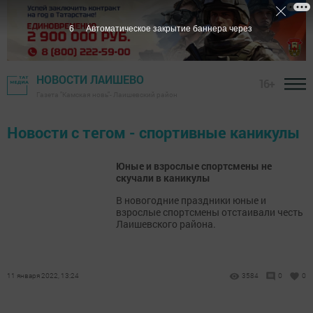
6
Автоматическое закрытие баннера через
НОВОСТИ ЛАИШЕВО
16+
Газета "Камская новь"- Лаишевский район
Новости с тегом - спортивные каникулы
Юные и взрослые спортсмены не
скучали в каникулы
​​​​​​​В новогодние праздники юные и
взрослые спортсмены отстаивали честь
Лаишевского района.
11 января 2022, 13:24
3584
0
0