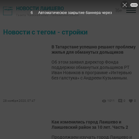
НОВОСТИ ЛАИШЕВО
16+
6
Автоматическое закрытие баннера через
Газета "Камская новь"- Лаишевский район
Новости с тегом - стройки
В Татарстане успешно решают проблему
жилья для обманутых дольщиков
Об этом заявил директор Фонда
поддержки обманутых дольщиков РТ
Иван Новиков в программе «Интервью
без галстука» с Андреем Кузьминым.
28 ноября 2020, 07:47
1011
0
0
Как изменились город Лаишево и
Лаишевский район за 10 лет. Часть 2
Продолжаем изучать город Лаишево и