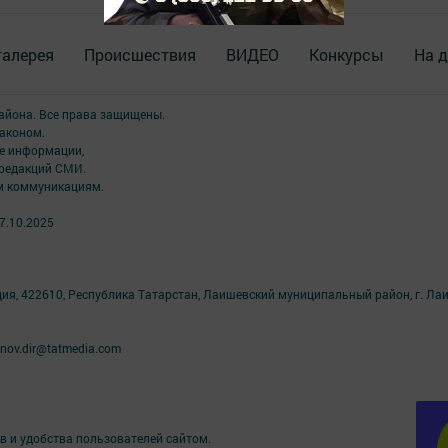
галерея
Происшествия
ВИДЕО
Конкурсы
На д
района. Все права защищены.
аконом.
ме информации,
 редакций СМИ.
ым коммуникациям.
7.10.2025
ция, 422610, Республика Татарстан, Лаишевский муниципальный район, г. Ла
nov.dir@tatmedia.com
в и удобства пользователей сайтом.