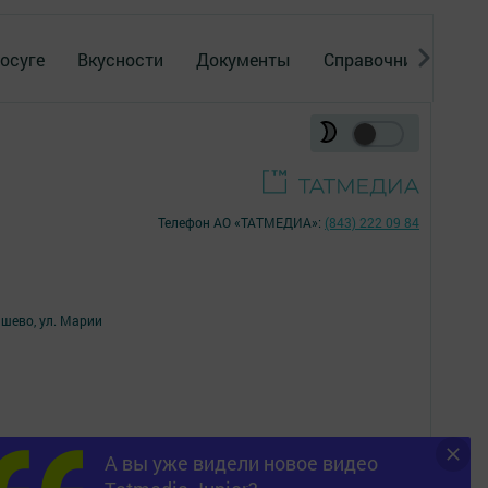
осуге
Вкусности
Документы
Справочник
Рек
Телефон АО «ТАТМЕДИА»:
(843) 222 09 84
ишево, ул. Марии
А вы уже видели новое видео
16+