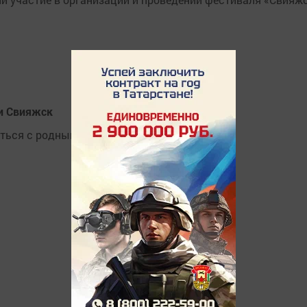
и Свияжск
иться с родным краем поближе.