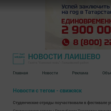
НОВОСТИ ЛАИШЕВО
Газета "Камская новь"- Лаишевский район
Главная
Новости
Реклама
Объ
Новости с тегом - свижяск
Студенческие отряды поучаствовали в фестивале у
Студенческие отряды Республики Татарстан принял