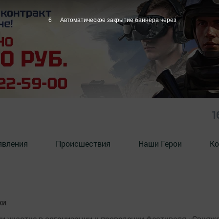
6
Автоматическое закрытие баннера через
1
явления
Происшествия
Наши Герои
Ко
хи
и участие в организации и проведении фестиваля «Свияж