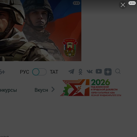
6+
РУС
ТАТ
нкурсы
Вкусности
Фотогалерея
ВИДЕ
ская