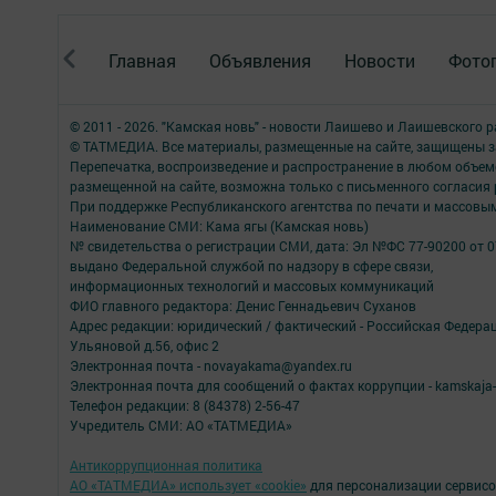
Главная
Объявления
Новости
Фото
© 2011 - 2026. "Камская новь" - новости Лаишево и Лаишевского 
© ТАТМЕДИА. Все материалы, размещенные на сайте, защищены з
Перепечатка, воспроизведение и распространение в любом объе
размещенной на сайте, возможна только с письменного согласия
При поддержке Республиканского агентства по печати и массов
Наименование СМИ: Кама ягы (Камская новь)
№ свидетельства о регистрации СМИ, дата: Эл №ФC 77-90200 от 0
выдано Федеральной службой по надзору в сфере связи,
информационных технологий и массовых коммуникаций
ФИО главного редактора: Денис Геннадьевич Суханов
Адрес редакции: юридический / фактический - Российская Федера
Ульяновой д.56, офис 2
Электронная почта - novayakama@yandex.ru
Электронная почта для сообщений о фактах коррупции - kamskaja-
Телефон редакции: 8 (84378) 2-56-47
Учредитель СМИ: АО «ТАТМЕДИА»
Антикоррупционная политика
АО «ТАТМЕДИА» использует «cookie»
для персонализации сервисо