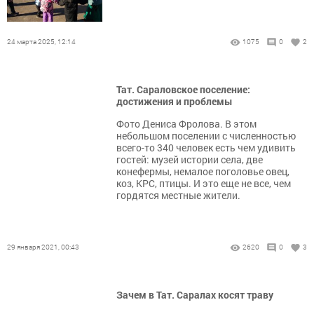
24 марта 2025, 12:14
1075
0
2
Тат. Сараловское поселение:
достижения и проблемы
Фото Дениса Фролова. В этом
небольшом поселении с численностью
всего-то 340 человек есть чем удивить
гостей: музей истории села, две
конефермы, немалое поголовье овец,
коз, КРС, птицы. И это еще не все, чем
гордятся местные жители.
29 января 2021, 00:43
2620
0
3
Зачем в Тат. Саралах косят траву