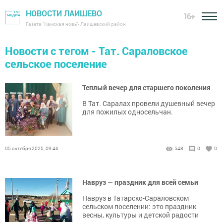
НОВОСТИ ЛАИШЕВО
16+
Газета "Камская новь"- Лаишевский район
Новости с тегом - Тат. Сараловское
сельское поселение
Теплый вечер для старшего поколения
В Тат. Саралах провели душевный вечер
для пожилых односельчан.
05 октября 2025, 09:46
548
0
0
Навруз — праздник для всей семьи
Навруз в Татарско-Сараловском
сельском поселении: это праздник
весны, культуры и детской радости