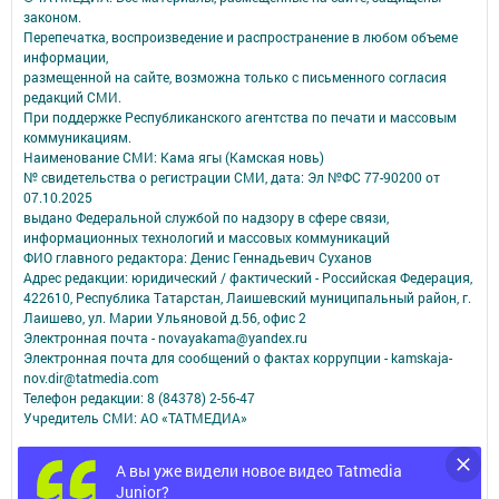
законом.
Перепечатка, воспроизведение и распространение в любом объеме
информации,
размещенной на сайте, возможна только с письменного согласия
редакций СМИ.
При поддержке Республиканского агентства по печати и массовым
коммуникациям.
Наименование СМИ: Кама ягы (Камская новь)
№ свидетельства о регистрации СМИ, дата: Эл №ФC 77-90200 от
07.10.2025
выдано Федеральной службой по надзору в сфере связи,
информационных технологий и массовых коммуникаций
ФИО главного редактора: Денис Геннадьевич Суханов
Адрес редакции: юридический / фактический - Российская Федерация,
422610, Республика Татарстан, Лаишевский муниципальный район, г.
Лаишево, ул. Марии Ульяновой д.56, офис 2
Электронная почта - novayakama@yandex.ru
Электронная почта для сообщений о фактах коррупции - kamskaja-
nov.dir@tatmedia.com
Телефон редакции: 8 (84378) 2-56-47
Учредитель СМИ: АО «ТАТМЕДИА»
Антикоррупционная политика
А вы уже видели новое видео Tatmedia
АО «ТАТМЕДИА» использует «cookie»
для персонализации сервисов и
Junior?
удобства пользователей сайтом.