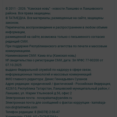
© 2011 - 2026. "Камская новь" - новости Лаишево и Лаишевского
района. Все права защищены.
© ТАТМЕДИА. Все материалы, размещенные на сайте, защищены
законом.
Перепечатка, воспроизведение и распространение в любом объеме
информации,
размещенной на сайте, возможна только с письменного согласия
редакций СМИ.
При поддержке Республиканского агентства по печати и массовым
коммуникациям.
Наименование СМИ: Кама ягы (Камская новь)
№ свидетельства о регистрации СМИ, дата: Эл №ФC 77-90200 от
07.10.2025
выдано Федеральной службой по надзору в сфере связи,
информационных технологий и массовых коммуникаций
ФИО главного редактора: Денис Геннадьевич Суханов
Адрес редакции: юридический / фактический - Российская Федерация,
422610, Республика Татарстан, Лаишевский муниципальный район, г.
Лаишево, ул. Марии Ульяновой д.56, офис 2
Электронная почта - novayakama@yandex.ru
Электронная почта для сообщений о фактах коррупции - kamskaja-
nov.dir@tatmedia.com
Телефон редакции: 8 (84378) 2-56-47
Учредитель СМИ: АО «ТАТМЕДИА»