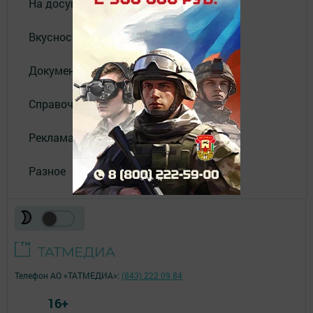
На досуге
Вкусности
Документы
Справочник
Реклама
Разное
Телефон АО «ТАТМЕДИА»:
(843) 222 09 84
16+