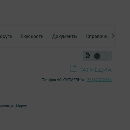
осуге
Вкусности
Документы
Справочник
Рек
Телефон АО «ТАТМЕДИА»:
(843) 222 09 84
ишево, ул. Марии