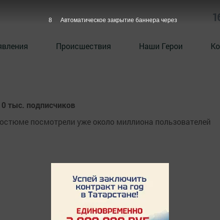
1
8
Автоматическое закрытие баннера через
явления
Происшествия
Наши Герои
Ко
е 10 тыс. подписчиков
ном костюме посмотрели уже около миллиона пользователей