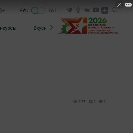
6+
РУС
ТАТ
нкурсы
Вкусности
Фотогалерея
ВИДЕ
2198
0
0