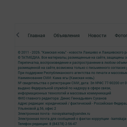
Главная
Объявления
Новости
Фото
© 2011 - 2026. "Камская новь" - новости Лаишево и Лаишевского 
© ТАТМЕДИА. Все материалы, размещенные на сайте, защищены з
Перепечатка, воспроизведение и распространение в любом объе
размещенной на сайте, возможна только с письменного согласия
При поддержке Республиканского агентства по печати и массов
Наименование СМИ: Кама ягы (Камская новь)
№ свидетельства о регистрации СМИ, дата: Эл №ФC 77-90200 от 0
выдано Федеральной службой по надзору в сфере связи,
информационных технологий и массовых коммуникаций
ФИО главного редактора: Денис Геннадьевич Суханов
Адрес редакции: юридический / фактический - Российская Федера
Ульяновой д.56, офис 2
Электронная почта - novayakama@yandex.ru
Электронная почта для сообщений о фактах коррупции - kamskaja-
Телефон редакции: 8 (84378) 2-56-47