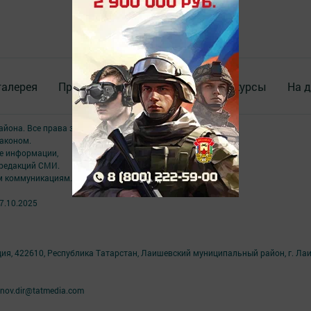
галерея
Происшествия
ВИДЕО
Конкурсы
На д
района. Все права защищены.
аконом.
ме информации,
 редакций СМИ.
ым коммуникациям.
7.10.2025
ция, 422610, Республика Татарстан, Лаишевский муниципальный район, г. Ла
nov.dir@tatmedia.com