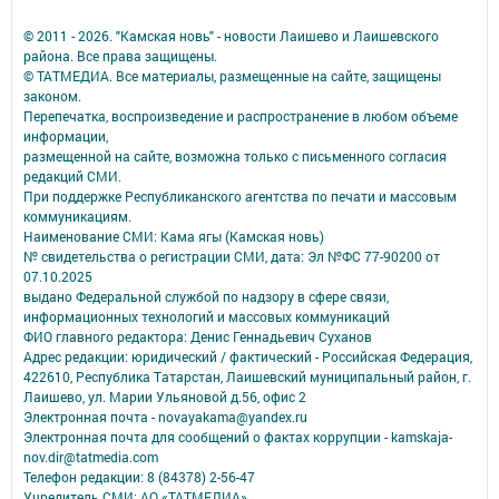
© 2011 - 2026. "Камская новь" - новости Лаишево и Лаишевского
района. Все права защищены.
© ТАТМЕДИА. Все материалы, размещенные на сайте, защищены
законом.
Перепечатка, воспроизведение и распространение в любом объеме
информации,
размещенной на сайте, возможна только с письменного согласия
редакций СМИ.
При поддержке Республиканского агентства по печати и массовым
коммуникациям.
Наименование СМИ: Кама ягы (Камская новь)
№ свидетельства о регистрации СМИ, дата: Эл №ФC 77-90200 от
07.10.2025
выдано Федеральной службой по надзору в сфере связи,
информационных технологий и массовых коммуникаций
ФИО главного редактора: Денис Геннадьевич Суханов
Адрес редакции: юридический / фактический - Российская Федерация,
422610, Республика Татарстан, Лаишевский муниципальный район, г.
Лаишево, ул. Марии Ульяновой д.56, офис 2
Электронная почта - novayakama@yandex.ru
Электронная почта для сообщений о фактах коррупции - kamskaja-
nov.dir@tatmedia.com
Телефон редакции: 8 (84378) 2-56-47
Учредитель СМИ: АО «ТАТМЕДИА»