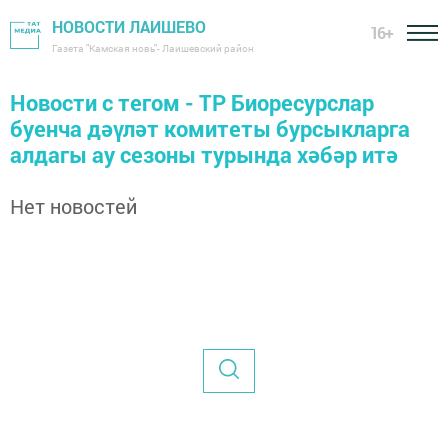
НОВОСТИ ЛАИШЕВО
16+
Газета "Камская новь"- Лаишевский район
Новости с тегом - ТР Биоресурслар
буенча дәүләт комитеты бурсыкларга
алдагы ау сезоны турында хәбәр итә
Нет новостей