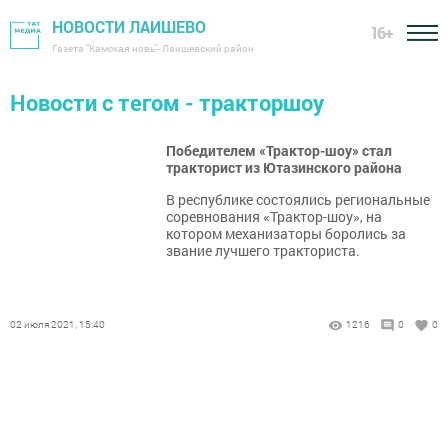
НОВОСТИ ЛАИШЕВО
16+
Газета "Камская новь"- Лаишевский район
Новости с тегом - тракторшоу
Победителем «Трактор-шоу» стал
тракторист из Ютазинского района
В республике состоялись региональные
соревнования «Трактор-шоу», на
котором механизаторы боролись за
звание лучшего тракториста.
02 июля 2021, 15:40
1216
0
0