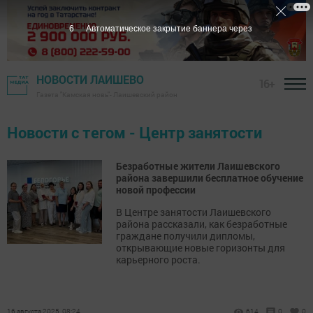
6
Автоматическое закрытие баннера через
НОВОСТИ ЛАИШЕВО
16+
Газета "Камская новь"- Лаишевский район
Новости с тегом - Центр занятости
Безработные жители Лаишевского
района завершили бесплатное обучение
новой профессии
В Центре занятости Лаишевского
района рассказали, как безработные
граждане получили дипломы,
открывающие новые горизонты для
карьерного роста.
16 августа 2025, 08:24
614
0
0