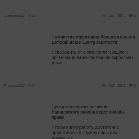
13 апреля 2021, 15:43
1204
0
0
На очистку территории Лаишева вышли
Детский дом и Центр занятости
Освободить от снега прилегающую к
организациям землю вышли взрослые и
дети.
07 апреля 2021, 16:04
1625
0
0
Центр занятости населения
Лаишевского района ведет онлайн-
прием
Чтобы найти работу, достаточно
представить в службу лишь два
документа.