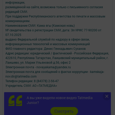
информации,
размещенной на сайте, возможна только с письменного согласия
редакций СМИ.
При поддержке Республиканского агентства по печати и массовым
коммуникациям.
Наименование СМИ: Кама ягы (Камская новь)
№ свидетельства о регистрации СМИ, дата: Эл №ФC 77-90200 от
07.10.2025
выдано Федеральной службой по надзору в сфере связи,
информационных технологий и массовых коммуникаций
ФИО главного редактора: Денис Геннадьевич Суханов
Адрес редакции: юридический / фактический - Российская Федерация,
422610, Республика Татарстан, Лаишевский муниципальный район, г.
Лаишево, ул. Марии Ульяновой д.56, офис 2
Электронная почта - novayakama@yandex.ru
Электронная почта для сообщений о фактах коррупции - kamskaja-
nov.dir@tatmedia.com
Телефон редакции: 8 (84378) 2-56-47
Учредитель СМИ: АО «ТАТМЕДИА»
Антикоррупционная политика
А вы уже видели новое видео Tatmedia
АО «ТАТМЕДИА» использует «cookie»
для персонализации сервисов и
Junior?
удобства пользователей сайтом.
Использование «cookie» можно отменить в настройках браузера.
Cмотреть
Политика конфиденциальности