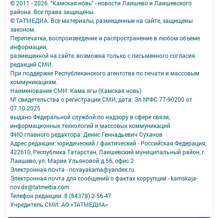
© 2011 - 2026. "Камская новь" - новости Лаишево и Лаишевского
района. Все права защищены.
© ТАТМЕДИА. Все материалы, размещенные на сайте, защищены
законом.
Перепечатка, воспроизведение и распространение в любом объеме
информации,
размещенной на сайте, возможна только с письменного согласия
редакций СМИ.
При поддержке Республиканского агентства по печати и массовым
коммуникациям.
Наименование СМИ: Кама ягы (Камская новь)
№ свидетельства о регистрации СМИ, дата: Эл №ФC 77-90200 от
07.10.2025
выдано Федеральной службой по надзору в сфере связи,
информационных технологий и массовых коммуникаций
ФИО главного редактора: Денис Геннадьевич Суханов
Адрес редакции: юридический / фактический - Российская Федерация,
422610, Республика Татарстан, Лаишевский муниципальный район, г.
Лаишево, ул. Марии Ульяновой д.56, офис 2
Электронная почта - novayakama@yandex.ru
Электронная почта для сообщений о фактах коррупции - kamskaja-
nov.dir@tatmedia.com
Телефон редакции: 8 (84378) 2-56-47
Учредитель СМИ: АО «ТАТМЕДИА»